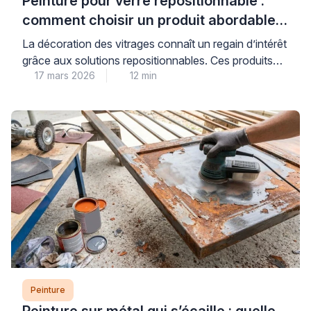
Peinture pour verre repositionnable :
comment choisir un produit abordable
et de qualité
La décoration des vitrages connaît un regain d’intérêt
grâce aux solutions repositionnables. Ces produits
17 mars 2026
12 min
permettent de personnaliser fenêtres et miroirs sans
engagement permanent. Les consommateurs
recherchent des alternatives économiques aux
vitraux traditionnels. Les peintures pour verre offrent
cette flexibilité tout en préservant la luminosité
naturelle. Cependant, le choix du bon produit
nécessite une compréhension des […]
Peinture
Peinture sur métal qui s’écaille : quelle