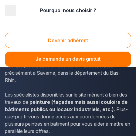
Pourquoi nous choisir ?
Accueil
/
Second œuvre
/
Peinture
/
Alsace
/
Bas-Rhin
/
Saverne (67700)
Peinture Saverne (67700)
Devenir adhérent
Les peintres en bâtiment sont les professionnels
répertoriés sur plus-que-pro.fr. Le site donne une bonne
Je demande un devis gratuit
idée des prestataires en activité en Alsace, et plus
précisément à Saverne, dans le département du Bas-
Rhin.
Les spécialistes disponibles sur le site mènent à bien des
travaux de
peinture (façades mais aussi couloirs de
bâtiments publics ou locaux industriels, etc.)
. Plus-
que-pro.fr vous donne accès aux coordonnées de
plusieurs peintres en bâtiment pour vous aider à mettre en
parallèle leurs offres.