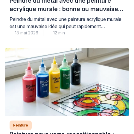
Peindre du métal avec une peinture
acrylique murale : bonne ou mauvaise
idée ?
Peindre du métal avec une peinture acrylique murale
est une mauvaise idée qui peut rapidement
18 mai 2026
12 min
compromettre la durabilité et l’esthétique de vos
travaux. Les peintures murales classiques, conçues
pour les surfaces poreuses comme le plâtre, n’offrent
ni l’adhérence ni la protection anticorrosion
nécessaires aux supports métalliques, exposant ainsi
votre installation à l’écaillage et à la […]
Peinture