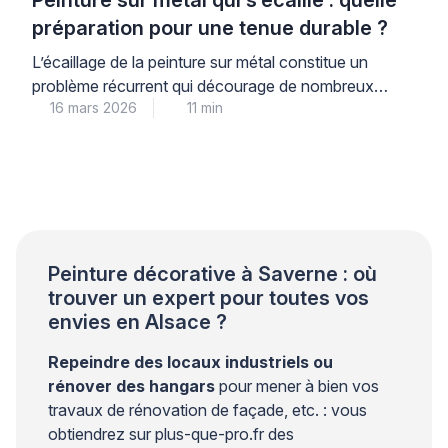
préparation pour une tenue durable ?
L’écaillage de la peinture sur métal constitue un
problème récurrent qui décourage de nombreux
16 mars 2026
11 min
propriétaires. Ce phénomène trouve son origine dans
une préparation insuffisante du support plutôt que
dans la qualité du produit utilisé. Les professionnels
qualifiés le constatent régulièrement lors de leurs
interventions. Une approche méthodique garantit
pourtant une tenue durable et évite les […]
Peinture décorative à Saverne : où
trouver un expert pour toutes vos
envies en Alsace ?
Repeindre des locaux industriels ou
rénover des hangars
pour mener à bien vos
travaux de rénovation de façade, etc. : vous
obtiendrez sur plus-que-pro.fr des