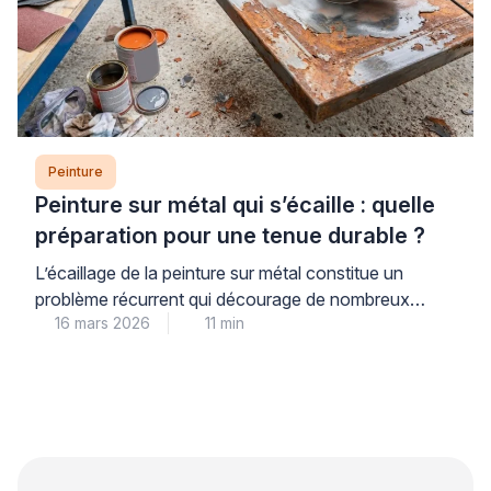
Peinture
Peinture sur métal qui s’écaille : quelle
préparation pour une tenue durable ?
L’écaillage de la peinture sur métal constitue un
problème récurrent qui décourage de nombreux
16 mars 2026
11 min
propriétaires. Ce phénomène trouve son origine dans
une préparation insuffisante du support plutôt que
dans la qualité du produit utilisé. Les professionnels
qualifiés le constatent régulièrement lors de leurs
interventions. Une approche méthodique garantit
pourtant une tenue durable et évite les […]