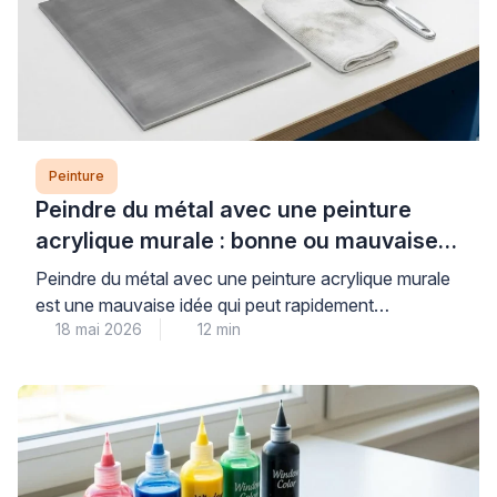
Peinture
Peindre du métal avec une peinture
acrylique murale : bonne ou mauvaise
idée ?
Peindre du métal avec une peinture acrylique murale
est une mauvaise idée qui peut rapidement
18 mai 2026
12 min
compromettre la durabilité et l’esthétique de vos
travaux. Les peintures murales classiques, conçues
pour les surfaces poreuses comme le plâtre, n’offrent
ni l’adhérence ni la protection anticorrosion
nécessaires aux supports métalliques, exposant ainsi
votre installation à l’écaillage et à la […]