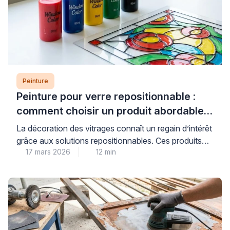
Peinture
Peinture pour verre repositionnable :
comment choisir un produit abordable
et de qualité
La décoration des vitrages connaît un regain d’intérêt
grâce aux solutions repositionnables. Ces produits
17 mars 2026
12 min
permettent de personnaliser fenêtres et miroirs sans
engagement permanent. Les consommateurs
recherchent des alternatives économiques aux
vitraux traditionnels. Les peintures pour verre offrent
cette flexibilité tout en préservant la luminosité
naturelle. Cependant, le choix du bon produit
nécessite une compréhension des […]