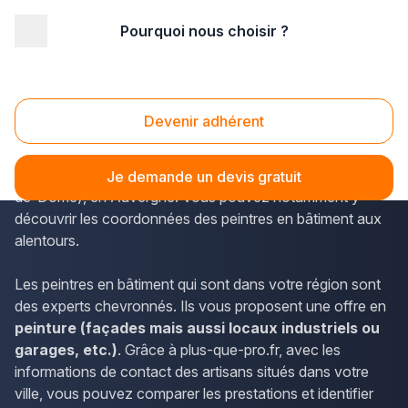
Pourquoi nous choisir ?
Accueil
/
Second œuvre
/
Peinture
/
Auvergne
/
Puy-de-Dôme
/
Issoire (63500)
Peinture Issoire (63500)
Devenir adhérent
L'annuaire plus-que-pro.fr donne accès à des données
d'importance concernant les entreprises d'Issoire (Puy-
Je demande un devis gratuit
de-Dôme), en Auvergne. Vous pouvez notamment y
découvrir les coordonnées des peintres en bâtiment aux
alentours.
Les peintres en bâtiment qui sont dans votre région sont
des experts chevronnés. Ils vous proposent une offre en
peinture (façades mais aussi locaux industriels ou
garages, etc.)
. Grâce à plus-que-pro.fr, avec les
informations de contact des artisans situés dans votre
ville, vous pouvez comparer les prestations et identifier