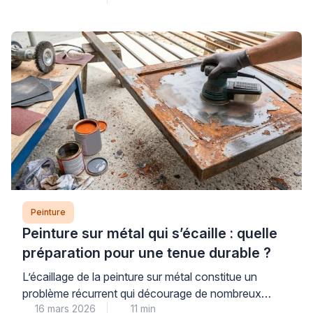
engagement permanent. Les consommateurs
recherchent des alternatives économiques aux
vitraux traditionnels. Les peintures pour verre offrent
cette flexibilité tout en préservant la luminosité
naturelle. Cependant, le choix du bon produit
nécessite une compréhension des […]
Peinture
Peinture sur métal qui s’écaille : quelle
préparation pour une tenue durable ?
L’écaillage de la peinture sur métal constitue un
problème récurrent qui décourage de nombreux
16 mars 2026
11 min
propriétaires. Ce phénomène trouve son origine dans