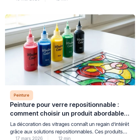
travaux. Les peintures murales classiques, conçues
pour les surfaces poreuses comme le plâtre, n’offrent
ni l’adhérence ni la protection anticorrosion
nécessaires aux supports métalliques, exposant ainsi
votre installation à l’écaillage et à la […]
Peinture
Peinture pour verre repositionnable :
comment choisir un produit abordable
et de qualité
La décoration des vitrages connaît un regain d’intérêt
grâce aux solutions repositionnables. Ces produits
17 mars 2026
12 min
permettent de personnaliser fenêtres et miroirs sans