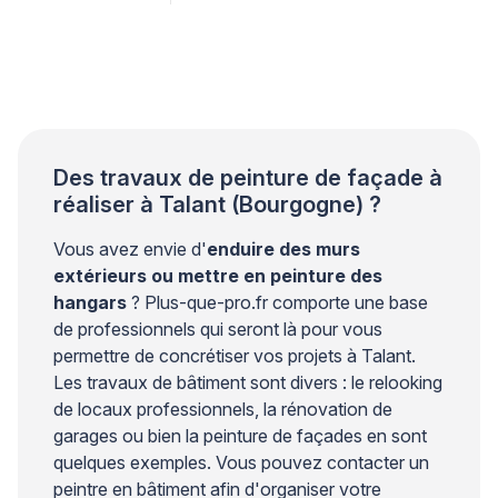
une préparation insuffisante du support plutôt que
dans la qualité du produit utilisé. Les professionnels
qualifiés le constatent régulièrement lors de leurs
interventions. Une approche méthodique garantit
pourtant une tenue durable et évite les […]
Des travaux de peinture de façade à
réaliser à Talant (Bourgogne) ?
Vous avez envie d'
enduire des murs
extérieurs ou mettre en peinture des
hangars
? Plus-que-pro.fr comporte une base
de professionnels qui seront là pour vous
permettre de concrétiser vos projets à Talant.
Les travaux de bâtiment sont divers : le relooking
de locaux professionnels, la rénovation de
garages ou bien la peinture de façades en sont
quelques exemples. Vous pouvez contacter un
peintre en bâtiment afin d'organiser votre