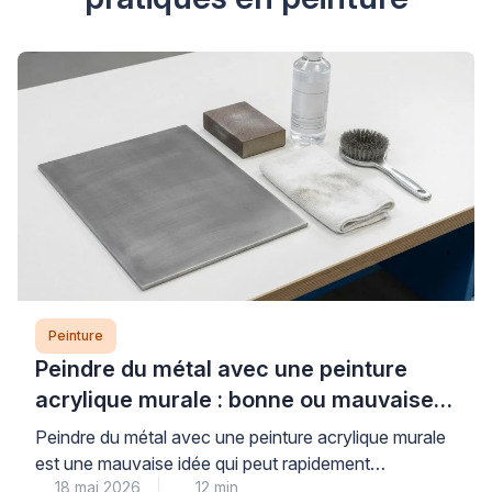
Peinture
Peindre du métal avec une peinture
acrylique murale : bonne ou mauvaise
idée ?
Peindre du métal avec une peinture acrylique murale
est une mauvaise idée qui peut rapidement
18 mai 2026
12 min
compromettre la durabilité et l’esthétique de vos