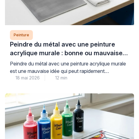
Peinture
Peindre du métal avec une peinture
acrylique murale : bonne ou mauvaise
idée ?
Peindre du métal avec une peinture acrylique murale
est une mauvaise idée qui peut rapidement
18 mai 2026
12 min
compromettre la durabilité et l’esthétique de vos
travaux. Les peintures murales classiques, conçues
pour les surfaces poreuses comme le plâtre, n’offrent
ni l’adhérence ni la protection anticorrosion
nécessaires aux supports métalliques, exposant ainsi
votre installation à l’écaillage et à la […]