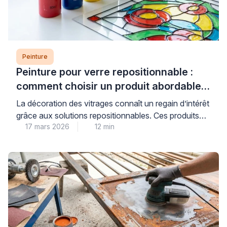
Peinture
Peinture pour verre repositionnable :
comment choisir un produit abordable
et de qualité
La décoration des vitrages connaît un regain d’intérêt
grâce aux solutions repositionnables. Ces produits
17 mars 2026
12 min
permettent de personnaliser fenêtres et miroirs sans
engagement permanent. Les consommateurs
recherchent des alternatives économiques aux
vitraux traditionnels. Les peintures pour verre offrent
cette flexibilité tout en préservant la luminosité
naturelle. Cependant, le choix du bon produit
nécessite une compréhension des […]