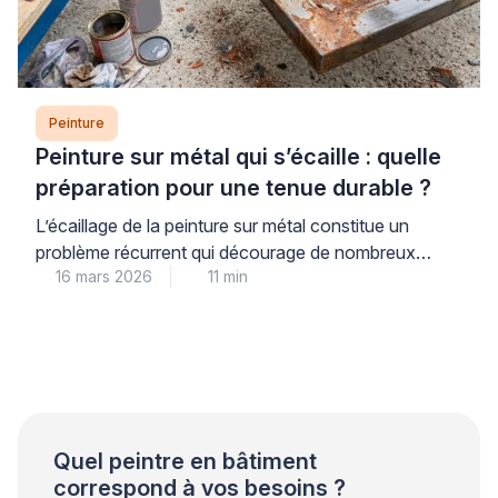
Peinture
Peinture sur métal qui s’écaille : quelle
préparation pour une tenue durable ?
L’écaillage de la peinture sur métal constitue un
problème récurrent qui décourage de nombreux
16 mars 2026
11 min
propriétaires. Ce phénomène trouve son origine dans
une préparation insuffisante du support plutôt que
dans la qualité du produit utilisé. Les professionnels
qualifiés le constatent régulièrement lors de leurs
interventions. Une approche méthodique garantit
pourtant une tenue durable et évite les […]
Quel peintre en bâtiment
correspond à vos besoins ?