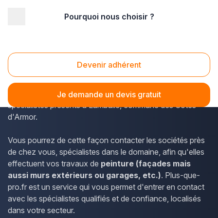
Pourquoi nous choisir ?
Accueil
/
Second œuvre
/
Peinture
/
Bretagne
/
Côtes d'Armor
/
Lamballe-Armor (22400)
Peinture Lamballe-Armor (22400)
Devenir adhérent
Plus-que-pro.fr répertorie tous les métiers représentés en
Bretagne. Les peintres en bâtiment font partie des
Je demande un devis gratuit
spécialistes présents à Lamballe, commune des Côtes-
d'Armor.
Vous pourrez de cette façon contacter les sociétés près
de chez vous, spécialistes dans le domaine, afin qu'elles
effectuent vos travaux de
peinture (façades mais
aussi murs extérieurs ou garages, etc.)
. Plus-que-
pro.fr est un service qui vous permet d'entrer en contact
avec les spécialistes qualifiés et de confiance, localisés
dans votre secteur.