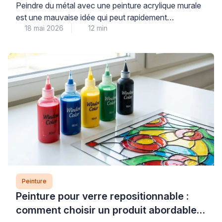
idée ?
Peindre du métal avec une peinture acrylique murale
est une mauvaise idée qui peut rapidement
18 mai 2026
12 min
compromettre la durabilité et l’esthétique de vos
travaux. Les peintures murales classiques, conçues
pour les surfaces poreuses comme le plâtre, n’offrent
ni l’adhérence ni la protection anticorrosion
nécessaires aux supports métalliques, exposant ainsi
votre installation à l’écaillage et à la […]
Peinture
Peinture pour verre repositionnable :
comment choisir un produit abordable