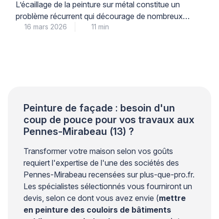
L’écaillage de la peinture sur métal constitue un
problème récurrent qui décourage de nombreux
16 mars 2026
11 min
propriétaires. Ce phénomène trouve son origine dans
une préparation insuffisante du support plutôt que
dans la qualité du produit utilisé. Les professionnels
qualifiés le constatent régulièrement lors de leurs
interventions. Une approche méthodique garantit
pourtant une tenue durable et évite les […]
Peinture de façade : besoin d'un
coup de pouce pour vos travaux aux
Pennes-Mirabeau (13) ?
Transformer votre maison selon vos goûts
requiert l'expertise de l'une des sociétés des
Pennes-Mirabeau recensées sur plus-que-pro.fr.
Les spécialistes sélectionnés vous fourniront un
devis, selon ce dont vous avez envie (
mettre
en peinture des couloirs de bâtiments