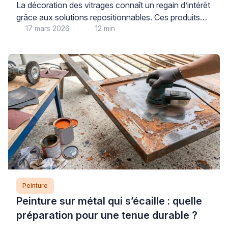
et de qualité
La décoration des vitrages connaît un regain d’intérêt
grâce aux solutions repositionnables. Ces produits
17 mars 2026
12 min
permettent de personnaliser fenêtres et miroirs sans
engagement permanent. Les consommateurs
recherchent des alternatives économiques aux
vitraux traditionnels. Les peintures pour verre offrent
cette flexibilité tout en préservant la luminosité
naturelle. Cependant, le choix du bon produit
nécessite une compréhension des […]
Peinture
Peinture sur métal qui s’écaille : quelle
préparation pour une tenue durable ?