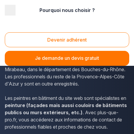
Pourquoi nous choisir ?
Accueil
/
Second œuvre
/
Peinture
/
PACA - Provence Alpes Côte d'Azur
/
Bouches-du-Rhône
/
Les Pennes-Mirabeau (13170)
Devenir adhérent
Peinture Les Pennes-Mirabeau (13170)
Plus-que-pro.fr permet d'obtenir les horaires et les
Je demande un devis gratuit
coordonnées des peintres en bâtiment des Pennes-
Mirabeau, dans le département des Bouches-du-Rhône.
Les professionnels du reste de la Provence-Alpes-Côte
d'Azur y sont en outre enregistrés.
Les peintres en bâtiment du site web sont spécialistes en
peinture (façades mais aussi couloirs de bâtiments
publics ou murs extérieurs, etc.)
. Avec plus-que-
pro.fr, vous accéderez aux informations de contact de
professionnels fiables et proches de chez vous.