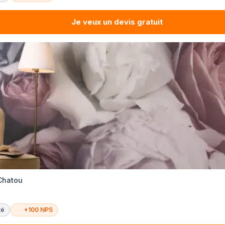
Je veux un devis gratuit
 Chatou
té
+100 NPS