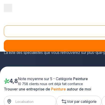
Accueil
/
Second œuvre
/
Peinture
/
Ile-de-France
/
Hauts de Se
Peinture Boulogne-Billancourt (92100)
À Boulogne-Billancourt, dans le département des Hauts-de-Se
Les peintres en bâtiment aux alentours de votre domicile, list
La liste des spécialistes que vous retrouverez sur plus-que-p
Note moyenne sur 5 - Catégorie
Peinture
4,8
10 758 clients nous ont déjà fait confiance
Trouver une entreprise de
Peinture
autour de moi
Voir par catégorie