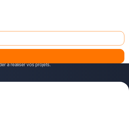
t répertoriés sur plus-que-pro.fr.
 mais aussi locaux professionnels ou garages, etc.)
.
r à réaliser vos projets.