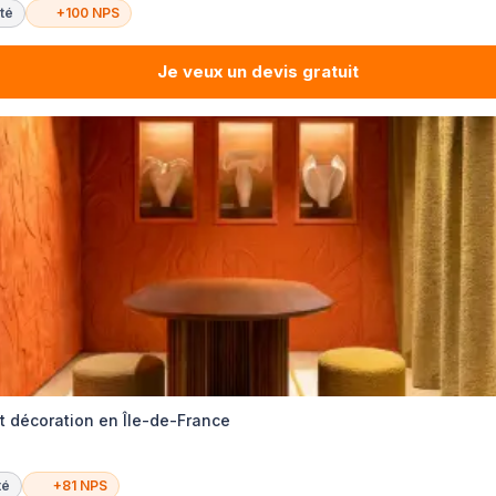
té
+100 NPS
Je veux un devis gratuit
et décoration en Île-de-France
té
+81 NPS