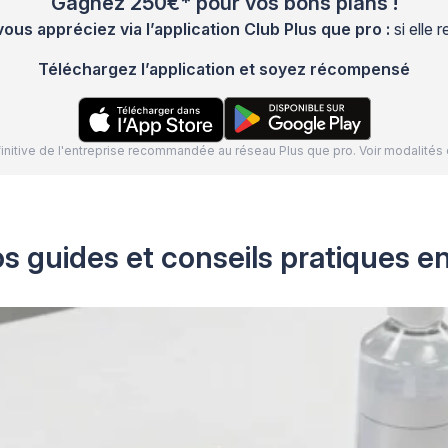
Gagnez 250€* pour vos bons plans !
s appréciez via l’application Club Plus que pro :
si elle
Téléchargez l’application et soyez récompensé
définitive de l'entreprise recommandée au réseau Plus que pro. Voir modalit
s guides et conseils pratiques e