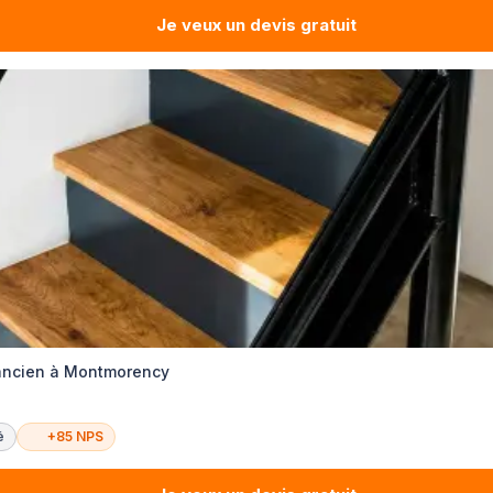
Je veux un devis gratuit
 ancien à Montmorency
é
+85 NPS