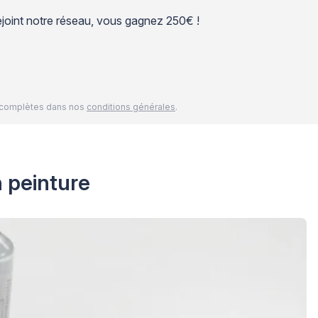
 rejoint notre réseau, vous gagnez 250€ !
és complètes dans nos
conditions générales
.
n peinture