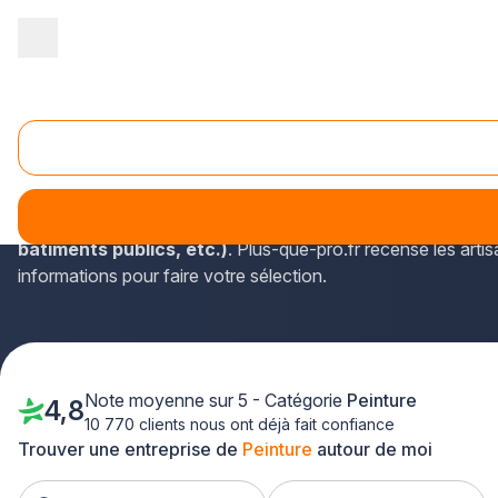
Accueil
/
Second œuvre
/
Peinture
/
Ile-de-France
/
Hauts de Se
Peinture Sceaux (92330)
À Sceaux (Hauts-de-Seine, Île-de-France), on trouve divers sp
Parmi les prestations proposées par ces peintres en bâtimen
bâtiments publics, etc.)
. Plus-que-pro.fr recense les artis
informations pour faire votre sélection.
Note moyenne sur 5 - Catégorie
Peinture
4,8
10 770 clients nous ont déjà fait confiance
Trouver une entreprise de
Peinture
autour de moi