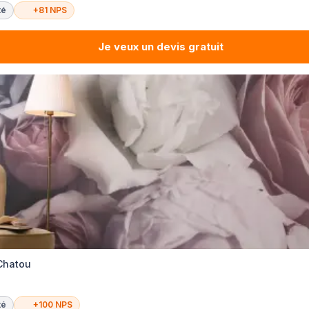
té
+81 NPS
Je veux un devis gratuit
 Chatou
té
+100 NPS