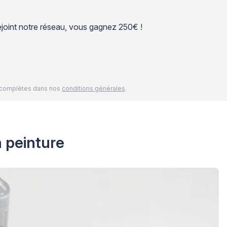
 rejoint notre réseau, vous gagnez 250€ !
és complètes dans nos
conditions générales
.
n peinture