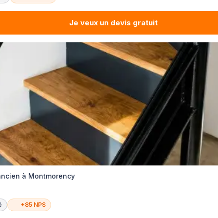
Je veux un devis gratuit
 ancien à Montmorency
é
+85 NPS