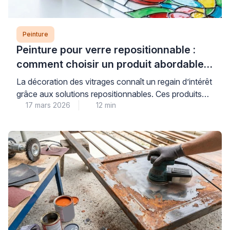
Peinture
Peinture pour verre repositionnable :
comment choisir un produit abordable
et de qualité
La décoration des vitrages connaît un regain d’intérêt
grâce aux solutions repositionnables. Ces produits
17 mars 2026
12 min
permettent de personnaliser fenêtres et miroirs sans
engagement permanent. Les consommateurs
recherchent des alternatives économiques aux
vitraux traditionnels. Les peintures pour verre offrent
cette flexibilité tout en préservant la luminosité
naturelle. Cependant, le choix du bon produit
nécessite une compréhension des […]