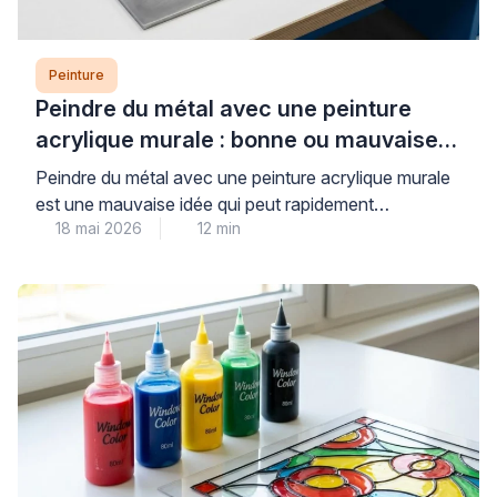
Peinture
Peindre du métal avec une peinture
acrylique murale : bonne ou mauvaise
idée ?
Peindre du métal avec une peinture acrylique murale
est une mauvaise idée qui peut rapidement
18 mai 2026
12 min
compromettre la durabilité et l’esthétique de vos
travaux. Les peintures murales classiques, conçues
pour les surfaces poreuses comme le plâtre, n’offrent
ni l’adhérence ni la protection anticorrosion
nécessaires aux supports métalliques, exposant ainsi
votre installation à l’écaillage et à la […]