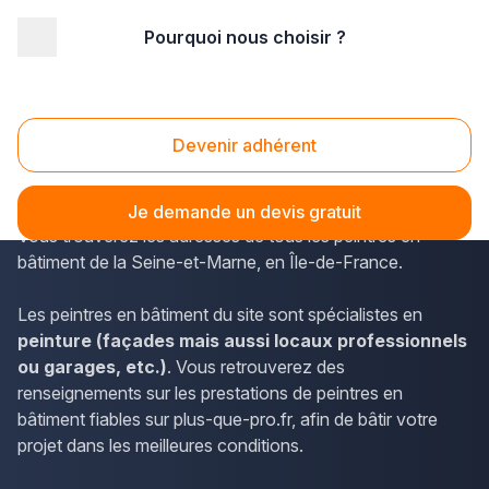
Pourquoi nous choisir ?
Accueil
/
Second œuvre
/
Peinture
/
Ile-de-France
/
Seine-et-Marne
/
Meaux (77100)
Peinture Meaux (77100)
Devenir adhérent
Pour obtenir les noms et coordonnées des professionnels
situés à Meaux, vous pouvez consulter plus-que-pro.fr.
Je demande un devis gratuit
Vous trouverez les adresses de tous les peintres en
bâtiment de la Seine-et-Marne, en Île-de-France.
Les peintres en bâtiment du site sont spécialistes en
peinture (façades mais aussi locaux professionnels
ou garages, etc.)
. Vous retrouverez des
renseignements sur les prestations de peintres en
bâtiment fiables sur plus-que-pro.fr, afin de bâtir votre
projet dans les meilleures conditions.