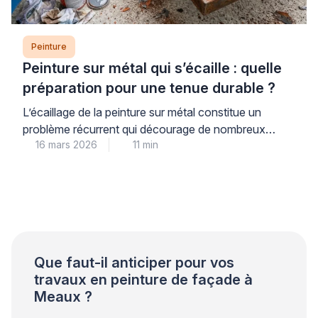
Peinture
Peinture sur métal qui s’écaille : quelle
préparation pour une tenue durable ?
L’écaillage de la peinture sur métal constitue un
problème récurrent qui décourage de nombreux
16 mars 2026
11 min
propriétaires. Ce phénomène trouve son origine dans
une préparation insuffisante du support plutôt que
dans la qualité du produit utilisé. Les professionnels
qualifiés le constatent régulièrement lors de leurs
interventions. Une approche méthodique garantit
pourtant une tenue durable et évite les […]
Que faut-il anticiper pour vos
travaux en peinture de façade à
Meaux ?