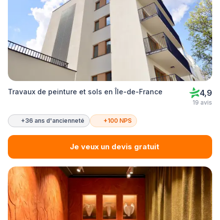
Travaux de peinture et sols en Île-de-France
4,9
19 avis
+36 ans d'ancienneté
+100 NPS
Je veux un devis gratuit