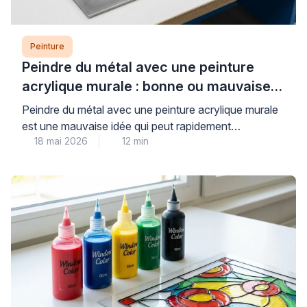
Peinture
Peindre du métal avec une peinture
acrylique murale : bonne ou mauvaise
idée ?
Peindre du métal avec une peinture acrylique murale
est une mauvaise idée qui peut rapidement
18 mai 2026
12 min
compromettre la durabilité et l’esthétique de vos
travaux. Les peintures murales classiques, conçues
pour les surfaces poreuses comme le plâtre, n’offrent
ni l’adhérence ni la protection anticorrosion
nécessaires aux supports métalliques, exposant ainsi
votre installation à l’écaillage et à la […]