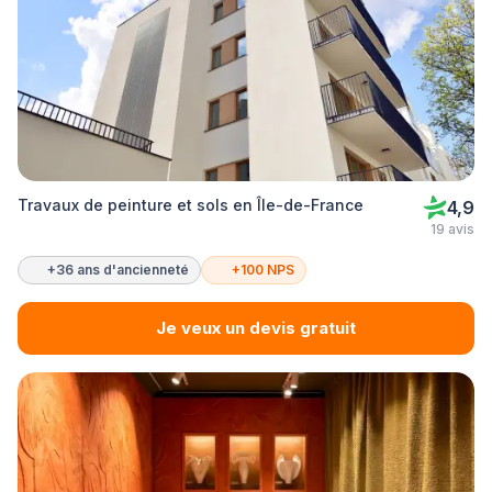
Travaux de peinture et sols en Île-de-France
4,9
19 avis
+36 ans d'ancienneté
+100 NPS
Je veux un devis gratuit