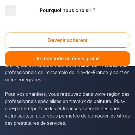
Pourquoi nous choisir ?
Accueil
/
Second œuvre
/
Peinture
/
Ile-de-France
/
Seine St Denis
/
Noisy-le-Grand (93160)
Peinture Noisy-le-Grand (93160)
Devenir adhérent
Plus-que-pro.fr permet d'obtenir les horaires et les
coordonnées des peintres en bâtiment de Noisy-le-
Je demande un devis gratuit
Grand, dans le département de la Seine-Saint-Denis. Les
professionnels de l'ensemble de l'Île-de-France y sont en
outre enregistrés.
Pour vos chantiers, vous retrouvez dans votre région des
professionnels spécialisés en travaux de peinture. Plus-
que-pro.fr répertorie les entreprises spécialisées dans
votre secteur, pour vous permettre de comparer les offres
des prestataires de services.