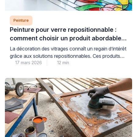
Peinture
Peinture pour verre repositionnable :
comment choisir un produit abordable
et de qualité
La décoration des vitrages connaît un regain d’intérêt
grâce aux solutions repositionnables. Ces produits
17 mars 2026
12 min
permettent de personnaliser fenêtres et miroirs sans
engagement permanent. Les consommateurs
recherchent des alternatives économiques aux
vitraux traditionnels. Les peintures pour verre offrent
cette flexibilité tout en préservant la luminosité
naturelle. Cependant, le choix du bon produit
nécessite une compréhension des […]