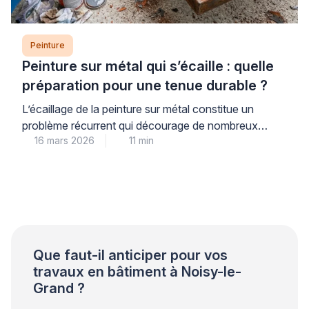
Peinture
Peinture sur métal qui s’écaille : quelle
préparation pour une tenue durable ?
L’écaillage de la peinture sur métal constitue un
problème récurrent qui décourage de nombreux
16 mars 2026
11 min
propriétaires. Ce phénomène trouve son origine dans
une préparation insuffisante du support plutôt que
dans la qualité du produit utilisé. Les professionnels
qualifiés le constatent régulièrement lors de leurs
interventions. Une approche méthodique garantit
pourtant une tenue durable et évite les […]
Que faut-il anticiper pour vos
travaux en bâtiment à Noisy-le-
Grand ?