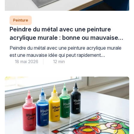
Peinture
Peindre du métal avec une peinture
acrylique murale : bonne ou mauvaise
idée ?
Peindre du métal avec une peinture acrylique murale
est une mauvaise idée qui peut rapidement
18 mai 2026
12 min
compromettre la durabilité et l’esthétique de vos
travaux. Les peintures murales classiques, conçues
pour les surfaces poreuses comme le plâtre, n’offrent
ni l’adhérence ni la protection anticorrosion
nécessaires aux supports métalliques, exposant ainsi
votre installation à l’écaillage et à la […]