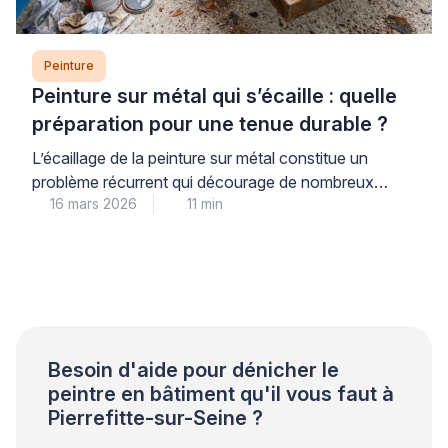
Peinture
Peinture sur métal qui s’écaille : quelle
préparation pour une tenue durable ?
L’écaillage de la peinture sur métal constitue un
problème récurrent qui décourage de nombreux
16 mars 2026
11 min
propriétaires. Ce phénomène trouve son origine dans
une préparation insuffisante du support plutôt que
dans la qualité du produit utilisé. Les professionnels
qualifiés le constatent régulièrement lors de leurs
interventions. Une approche méthodique garantit
pourtant une tenue durable et évite les […]
Besoin d'aide pour dénicher le
peintre en bâtiment qu'il vous faut à
Pierrefitte-sur-Seine ?