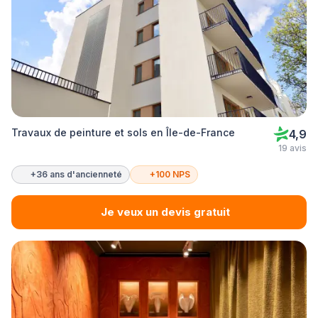
Travaux de peinture et sols en Île-de-France
4,9
19 avis
+36 ans d'ancienneté
+100 NPS
Je veux un devis gratuit