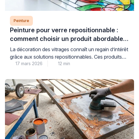
Peinture
Peinture pour verre repositionnable :
comment choisir un produit abordable
et de qualité
La décoration des vitrages connaît un regain d’intérêt
grâce aux solutions repositionnables. Ces produits
17 mars 2026
12 min
permettent de personnaliser fenêtres et miroirs sans
engagement permanent. Les consommateurs
recherchent des alternatives économiques aux
vitraux traditionnels. Les peintures pour verre offrent
cette flexibilité tout en préservant la luminosité
naturelle. Cependant, le choix du bon produit
nécessite une compréhension des […]