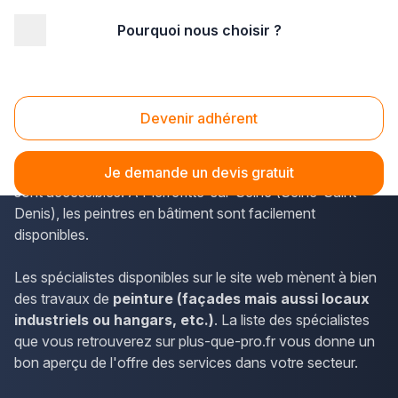
Pourquoi nous choisir ?
Accueil
/
Second œuvre
/
Peinture
/
Ile-de-France
/
Seine St Denis
/
Pierrefitte-sur-Seine (93380)
Peinture Pierrefitte-sur-Seine (93380)
Devenir adhérent
Le répertoire de plus-que-pro.fr permet de trouver les
coordonnées des professionnels de l'Île-de-France qui
Je demande un devis gratuit
sont accessibles. À Pierrefitte-sur-Seine (Seine-Saint-
Denis), les peintres en bâtiment sont facilement
disponibles.
Les spécialistes disponibles sur le site web mènent à bien
des travaux de
peinture (façades mais aussi locaux
industriels ou hangars, etc.)
. La liste des spécialistes
que vous retrouverez sur plus-que-pro.fr vous donne un
bon aperçu de l'offre des services dans votre secteur.