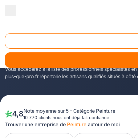
Accueil
/
Second œuvre
/
Peinture
/
Ile-de-France
/
Val d'Oise
/
Peinture Garges-lès-Gonesse (95140)
Les résidents de l'Île-de-France peuvent consulter les info
lès-Gonesse via l'annuaire plus-que-pro.fr.
Vous accéderez à la liste des professionnels spécialistes en
plus-que-pro.fr répertorie les artisans qualifiés situés à cô
Note moyenne sur 5 - Catégorie
Peinture
4,8
10 770 clients nous ont déjà fait confiance
Trouver une entreprise de
Peinture
autour de moi