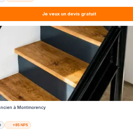
Je veux un devis gratuit
 ancien à Montmorency
é
+85 NPS