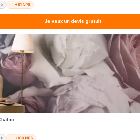
té
+81 NPS
Je veux un devis gratuit
 Chatou
té
+100 NPS