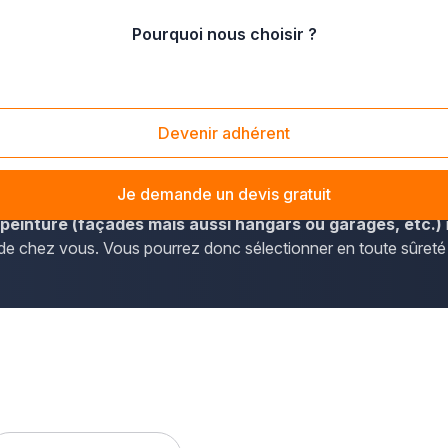
Pourquoi nous choisir ?
Garges-lès-Gonesse (95140)
Devenir adhérent
rmations de contact des peintres en bâtiment accessibles parto
Je demande un devis gratuit
peinture (façades mais aussi hangars ou garages, etc.)
té de chez vous. Vous pourrez donc sélectionner en toute sûreté