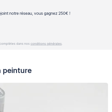
 rejoint notre réseau, vous gagnez 250€ !
és complètes dans nos
conditions générales
.
n peinture