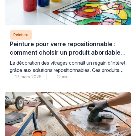
Peinture
Peinture pour verre repositionnable :
comment choisir un produit abordable
et de qualité
La décoration des vitrages connaît un regain d’intérêt
grâce aux solutions repositionnables. Ces produits
17 mars 2026
12 min
permettent de personnaliser fenêtres et miroirs sans
engagement permanent. Les consommateurs
recherchent des alternatives économiques aux
vitraux traditionnels. Les peintures pour verre offrent
cette flexibilité tout en préservant la luminosité
naturelle. Cependant, le choix du bon produit
nécessite une compréhension des […]