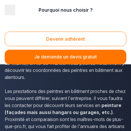
Pourquoi nous choisir ?
Accueil
/
Second œuvre
/
Peinture
/
Ile-de-France
/
Val de Marne
/
Cachan (94230)
Peinture Cachan (94230)
Devenir adhérent
Le site plus-que-pro.fr donne accès à des données
d'importance concernant les sociétés de Cachan (Val-
Je demande un devis gratuit
de-Marne), en Île-de-France. Vous pouvez notamment y
découvrir les coordonnées des peintres en bâtiment aux
alentours.
Les prestations des peintres en bâtiment proches de chez
vous peuvent différer, suivant l'entreprise. Il vous faudra
les contacter pour découvrir leurs services en
peinture
(façades mais aussi hangars ou garages, etc.)
.
Proximité et comparaison sont les maîtres-mots de plus-
que-pro.fr, qui vous fait profiter de l'annuaire des artisans