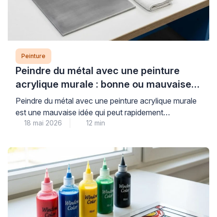
Peinture
Peindre du métal avec une peinture
acrylique murale : bonne ou mauvaise
idée ?
Peindre du métal avec une peinture acrylique murale
est une mauvaise idée qui peut rapidement
18 mai 2026
12 min
compromettre la durabilité et l’esthétique de vos
travaux. Les peintures murales classiques, conçues
pour les surfaces poreuses comme le plâtre, n’offrent
ni l’adhérence ni la protection anticorrosion
nécessaires aux supports métalliques, exposant ainsi
votre installation à l’écaillage et à la […]