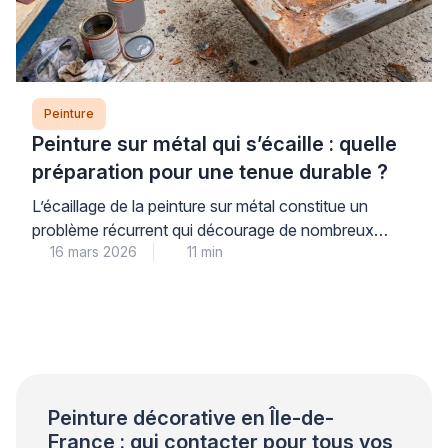
Peinture
Peinture sur métal qui s’écaille : quelle
préparation pour une tenue durable ?
L’écaillage de la peinture sur métal constitue un
problème récurrent qui décourage de nombreux
16 mars 2026
11 min
propriétaires. Ce phénomène trouve son origine dans
une préparation insuffisante du support plutôt que
dans la qualité du produit utilisé. Les professionnels
qualifiés le constatent régulièrement lors de leurs
interventions. Une approche méthodique garantit
pourtant une tenue durable et évite les […]
Peinture décorative en Île-de-
France : qui contacter pour tous vos