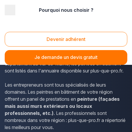
Pourquoi nous choisir ?
Accueil
/
Second œuvre
/
Peinture
/
Ile-de-France
/
Val de Marne
/
Charenton-le-Pont (94220)
Peinture Charenton-le-Pont (94220)
Devenir adhérent
L'Île-de-France est un territoire animé où œuvrent de
nombreux spécialistes. À Charenton-le-Pont, dans le
Je demande un devis gratuit
département du Val-de-Marne, les peintres en bâtiment
sont listés dans l'annuaire disponible sur plus-que-pro.fr.
Les entrepreneurs sont tous spécialisés de leurs
domaines. Les peintres en bâtiment de votre région
offrent un panel de prestations en
peinture (façades
mais aussi murs extérieurs ou locaux
professionnels, etc.)
. Les professionnels sont
nombreux dans votre région : plus-que-pro.fr a répertorié
les meilleurs pour vous.