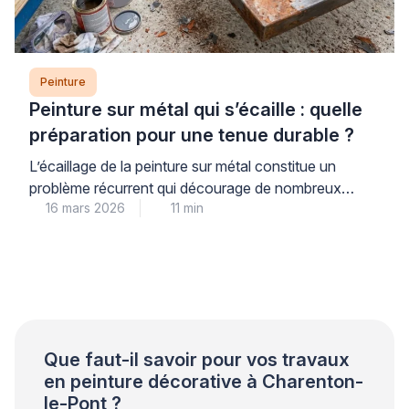
Peinture
Peinture sur métal qui s’écaille : quelle
préparation pour une tenue durable ?
L’écaillage de la peinture sur métal constitue un
problème récurrent qui décourage de nombreux
16 mars 2026
11 min
propriétaires. Ce phénomène trouve son origine dans
une préparation insuffisante du support plutôt que
dans la qualité du produit utilisé. Les professionnels
qualifiés le constatent régulièrement lors de leurs
interventions. Une approche méthodique garantit
pourtant une tenue durable et évite les […]
Que faut-il savoir pour vos travaux
en peinture décorative à Charenton-
le-Pont ?