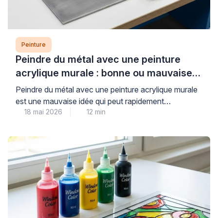
Peinture
Peindre du métal avec une peinture
acrylique murale : bonne ou mauvaise
idée ?
Peindre du métal avec une peinture acrylique murale
est une mauvaise idée qui peut rapidement
18 mai 2026
12 min
compromettre la durabilité et l’esthétique de vos
travaux. Les peintures murales classiques, conçues
pour les surfaces poreuses comme le plâtre, n’offrent
ni l’adhérence ni la protection anticorrosion
nécessaires aux supports métalliques, exposant ainsi
votre installation à l’écaillage et à la […]