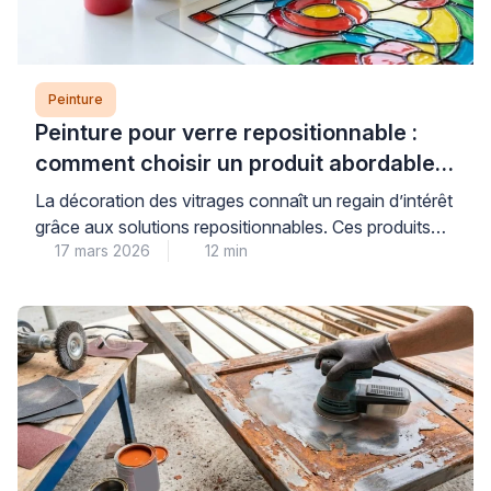
Peinture
Peinture pour verre repositionnable :
comment choisir un produit abordable
et de qualité
La décoration des vitrages connaît un regain d’intérêt
grâce aux solutions repositionnables. Ces produits
17 mars 2026
12 min
permettent de personnaliser fenêtres et miroirs sans
engagement permanent. Les consommateurs
recherchent des alternatives économiques aux
vitraux traditionnels. Les peintures pour verre offrent
cette flexibilité tout en préservant la luminosité
naturelle. Cependant, le choix du bon produit
nécessite une compréhension des […]