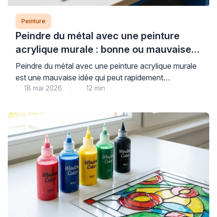
Peinture
Peindre du métal avec une peinture
acrylique murale : bonne ou mauvaise
idée ?
Peindre du métal avec une peinture acrylique murale
est une mauvaise idée qui peut rapidement
18 mai 2026
12 min
compromettre la durabilité et l’esthétique de vos
travaux. Les peintures murales classiques, conçues
pour les surfaces poreuses comme le plâtre, n’offrent
ni l’adhérence ni la protection anticorrosion
nécessaires aux supports métalliques, exposant ainsi
votre installation à l’écaillage et à la […]