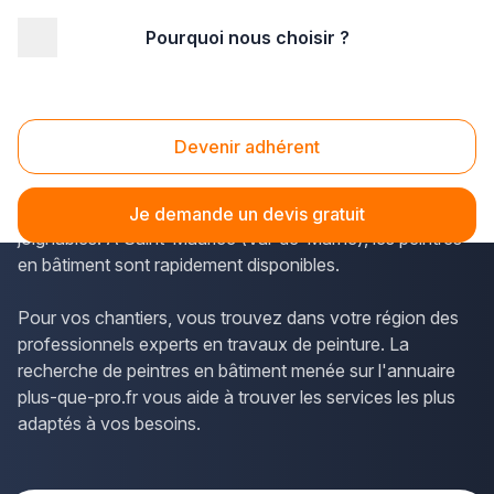
Pourquoi nous choisir ?
Accueil
/
Second œuvre
/
Peinture
/
Ile-de-France
/
Val de Marne
/
Saint-Maurice (94410)
Peinture Saint-Maurice (94410)
Devenir adhérent
Le répertoire de plus-que-pro.fr permet d'accéder aux
coordonnées des spécialistes de l'Île-de-France qui sont
Je demande un devis gratuit
joignables. À Saint-Maurice (Val-de-Marne), les peintres
en bâtiment sont rapidement disponibles.
Pour vos chantiers, vous trouvez dans votre région des
professionnels experts en travaux de peinture. La
recherche de peintres en bâtiment menée sur l'annuaire
plus-que-pro.fr vous aide à trouver les services les plus
adaptés à vos besoins.