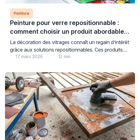
Peinture
Peinture pour verre repositionnable :
comment choisir un produit abordable
et de qualité
La décoration des vitrages connaît un regain d’intérêt
grâce aux solutions repositionnables. Ces produits
17 mars 2026
12 min
permettent de personnaliser fenêtres et miroirs sans
engagement permanent. Les consommateurs
recherchent des alternatives économiques aux
vitraux traditionnels. Les peintures pour verre offrent
cette flexibilité tout en préservant la luminosité
naturelle. Cependant, le choix du bon produit
nécessite une compréhension des […]