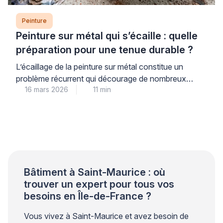
Peinture
Peinture sur métal qui s’écaille : quelle
préparation pour une tenue durable ?
L’écaillage de la peinture sur métal constitue un
problème récurrent qui décourage de nombreux
16 mars 2026
11 min
propriétaires. Ce phénomène trouve son origine dans
une préparation insuffisante du support plutôt que
dans la qualité du produit utilisé. Les professionnels
qualifiés le constatent régulièrement lors de leurs
interventions. Une approche méthodique garantit
pourtant une tenue durable et évite les […]
Bâtiment à Saint-Maurice : où
trouver un expert pour tous vos
besoins en Île-de-France ?
Vous vivez à Saint-Maurice et avez besoin de