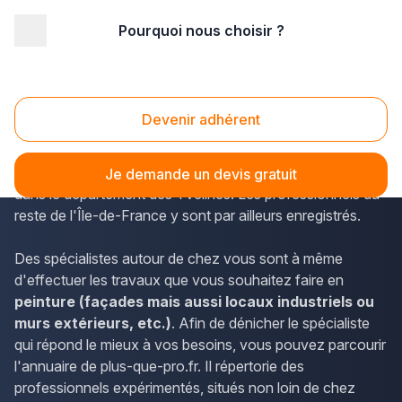
Pourquoi nous choisir ?
Accueil
/
Second œuvre
/
Peinture
/
Ile-de-France
/
Yvelines
/
Boinvilliers (78200)
Peinture Boinvilliers (78200)
Devenir adhérent
Plus-que-pro.fr permet d'obtenir les horaires et les
coordonnées des peintres en bâtiment de Boinvilliers,
Je demande un devis gratuit
dans le département des Yvelines. Les professionnels du
reste de l'Île-de-France y sont par ailleurs enregistrés.
Des spécialistes autour de chez vous sont à même
d'effectuer les travaux que vous souhaitez faire en
peinture (façades mais aussi locaux industriels ou
murs extérieurs, etc.)
. Afin de dénicher le spécialiste
qui répond le mieux à vos besoins, vous pouvez parcourir
l'annuaire de plus-que-pro.fr. Il répertorie des
professionnels expérimentés, situés non loin de chez