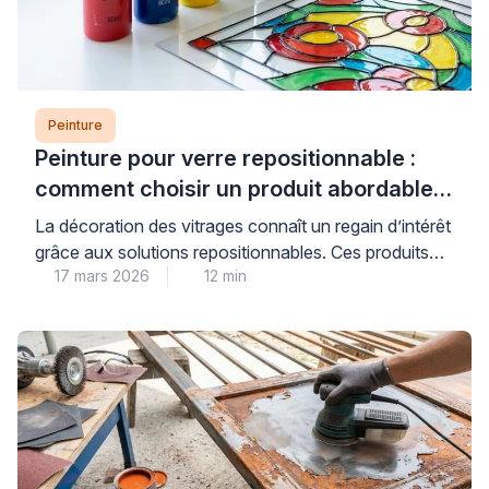
Peinture
Peinture pour verre repositionnable :
comment choisir un produit abordable
et de qualité
La décoration des vitrages connaît un regain d’intérêt
grâce aux solutions repositionnables. Ces produits
17 mars 2026
12 min
permettent de personnaliser fenêtres et miroirs sans
engagement permanent. Les consommateurs
recherchent des alternatives économiques aux
vitraux traditionnels. Les peintures pour verre offrent
cette flexibilité tout en préservant la luminosité
naturelle. Cependant, le choix du bon produit
nécessite une compréhension des […]