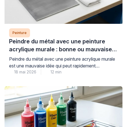
Peinture
Peindre du métal avec une peinture
acrylique murale : bonne ou mauvaise
idée ?
Peindre du métal avec une peinture acrylique murale
est une mauvaise idée qui peut rapidement
18 mai 2026
12 min
compromettre la durabilité et l’esthétique de vos
travaux. Les peintures murales classiques, conçues
pour les surfaces poreuses comme le plâtre, n’offrent
ni l’adhérence ni la protection anticorrosion
nécessaires aux supports métalliques, exposant ainsi
votre installation à l’écaillage et à la […]