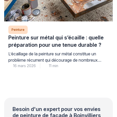
Peinture
Peinture sur métal qui s’écaille : quelle
préparation pour une tenue durable ?
L’écaillage de la peinture sur métal constitue un
problème récurrent qui décourage de nombreux
16 mars 2026
11 min
propriétaires. Ce phénomène trouve son origine dans
une préparation insuffisante du support plutôt que
dans la qualité du produit utilisé. Les professionnels
qualifiés le constatent régulièrement lors de leurs
interventions. Une approche méthodique garantit
pourtant une tenue durable et évite les […]
Besoin d'un expert pour vos envies
de peinture de façade à Boinvilliers