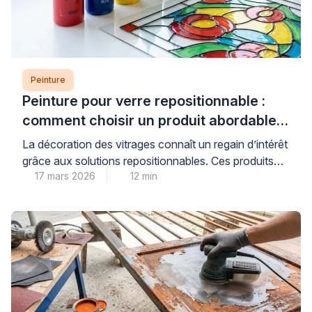
Peinture
Peinture pour verre repositionnable :
comment choisir un produit abordable
et de qualité
La décoration des vitrages connaît un regain d’intérêt
grâce aux solutions repositionnables. Ces produits
17 mars 2026
12 min
permettent de personnaliser fenêtres et miroirs sans
engagement permanent. Les consommateurs
recherchent des alternatives économiques aux
vitraux traditionnels. Les peintures pour verre offrent
cette flexibilité tout en préservant la luminosité
naturelle. Cependant, le choix du bon produit
nécessite une compréhension des […]