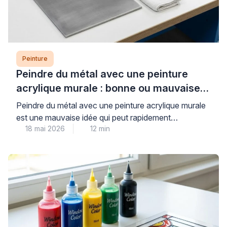
Peinture
Peindre du métal avec une peinture
acrylique murale : bonne ou mauvaise
idée ?
Peindre du métal avec une peinture acrylique murale
est une mauvaise idée qui peut rapidement
18 mai 2026
12 min
compromettre la durabilité et l’esthétique de vos
travaux. Les peintures murales classiques, conçues
pour les surfaces poreuses comme le plâtre, n’offrent
ni l’adhérence ni la protection anticorrosion
nécessaires aux supports métalliques, exposant ainsi
votre installation à l’écaillage et à la […]