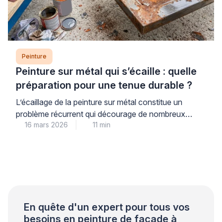
Peinture
Peinture sur métal qui s’écaille : quelle
préparation pour une tenue durable ?
L’écaillage de la peinture sur métal constitue un
problème récurrent qui décourage de nombreux
16 mars 2026
11 min
propriétaires. Ce phénomène trouve son origine dans
une préparation insuffisante du support plutôt que
dans la qualité du produit utilisé. Les professionnels
qualifiés le constatent régulièrement lors de leurs
interventions. Une approche méthodique garantit
pourtant une tenue durable et évite les […]
En quête d'un expert pour tous vos
besoins en peinture de façade à