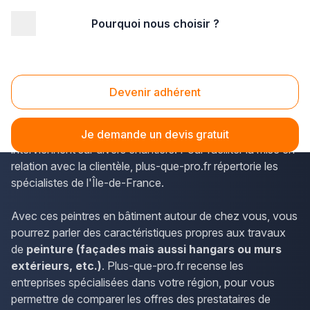
Pourquoi nous choisir ?
Accueil
/
Second œuvre
/
Peinture
/
Ile-de-France
/
Yvelines
/
Chanteloup-les-Vignes (78570)
Peinture Chanteloup-les-Vignes (78570)
Devenir adhérent
Les peintres en bâtiment présents sur le département des
Yvelines ou dans la commune de Chanteloup-les-Vignes
Je demande un devis gratuit
interviennent sur divers chantiers. Pour faciliter la mise en
relation avec la clientèle, plus-que-pro.fr répertorie les
spécialistes de l'Île-de-France.
Avec ces peintres en bâtiment autour de chez vous, vous
pourrez parler des caractéristiques propres aux travaux
de
peinture (façades mais aussi hangars ou murs
extérieurs, etc.)
. Plus-que-pro.fr recense les
entreprises spécialisées dans votre région, pour vous
permettre de comparer les offres des prestataires de