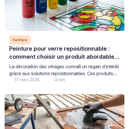
Peinture
Peinture pour verre repositionnable :
comment choisir un produit abordable
et de qualité
La décoration des vitrages connaît un regain d’intérêt
grâce aux solutions repositionnables. Ces produits
17 mars 2026
12 min
permettent de personnaliser fenêtres et miroirs sans
engagement permanent. Les consommateurs
recherchent des alternatives économiques aux
vitraux traditionnels. Les peintures pour verre offrent
cette flexibilité tout en préservant la luminosité
naturelle. Cependant, le choix du bon produit
nécessite une compréhension des […]