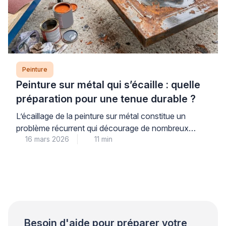
Peinture
Peinture sur métal qui s’écaille : quelle
préparation pour une tenue durable ?
L’écaillage de la peinture sur métal constitue un
problème récurrent qui décourage de nombreux
16 mars 2026
11 min
propriétaires. Ce phénomène trouve son origine dans
une préparation insuffisante du support plutôt que
dans la qualité du produit utilisé. Les professionnels
qualifiés le constatent régulièrement lors de leurs
interventions. Une approche méthodique garantit
pourtant une tenue durable et évite les […]
Besoin d'aide pour préparer votre