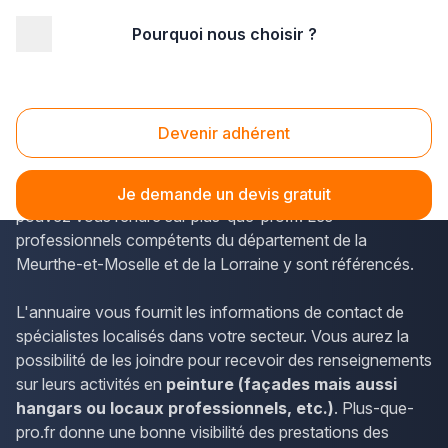
Pourquoi nous choisir ?
Accueil
/
Second œuvre
/
Peinture
/
Lorraine
/
Meurthe-et-Moselle
/
Jarville-la-Malgrange (54140)
Peinture Jarville-la-Malgrange (54140)
Devenir adhérent
Afin d'accéder aux coordonnées des peintres en
bâtiment disponibles à Jarville-la-Malgrange, vous
Je demande un devis gratuit
pouvez vous rendre sur plus-que-pro.fr. Les
professionnels compétents du département de la
Meurthe-et-Moselle et de la Lorraine y sont référencés.
L'annuaire vous fournit les informations de contact de
spécialistes localisés dans votre secteur. Vous aurez la
possibilité de les joindre pour recevoir des renseignements
sur leurs activités en
peinture (façades mais aussi
hangars ou locaux professionnels, etc.)
. Plus-que-
pro.fr donne une bonne visibilité des prestations des