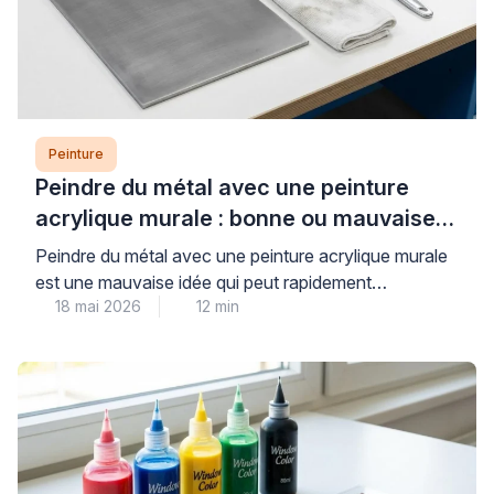
Peinture
Peindre du métal avec une peinture
acrylique murale : bonne ou mauvaise
idée ?
Peindre du métal avec une peinture acrylique murale
est une mauvaise idée qui peut rapidement
18 mai 2026
12 min
compromettre la durabilité et l’esthétique de vos
travaux. Les peintures murales classiques, conçues
pour les surfaces poreuses comme le plâtre, n’offrent
ni l’adhérence ni la protection anticorrosion
nécessaires aux supports métalliques, exposant ainsi
votre installation à l’écaillage et à la […]