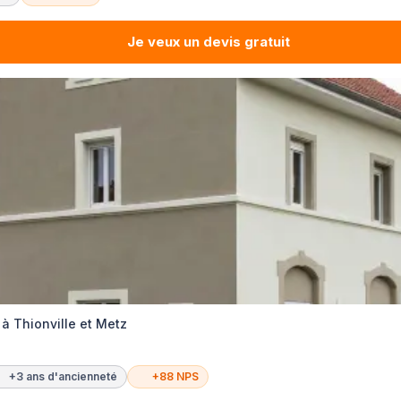
Je veux un devis gratuit
 à Thionville et Metz
+3 ans d'ancienneté
+88 NPS