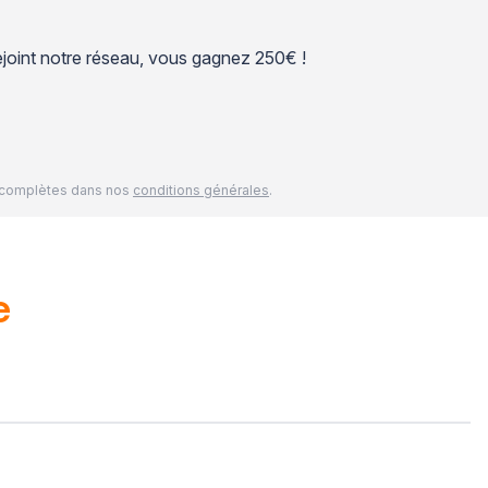
 rejoint notre réseau, vous gagnez 250€ !
és complètes dans nos
conditions générales
.
e