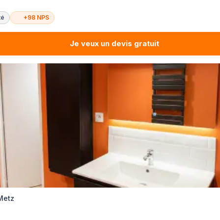
té
+98 NPS
Je veux un devis gratuit
 Metz