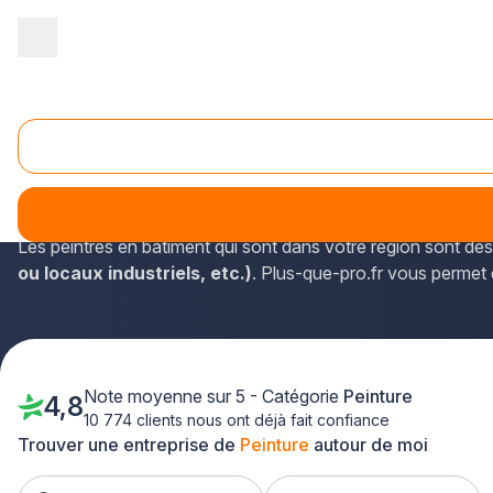
Accueil
/
Second œuvre
/
Peinture
/
Lorraine
/
Moselle
/
Floran
Peinture Florange (57190)
L'annuaire plus-que-pro.fr donne accès à des informations 
coordonnées des peintres en bâtiment aux alentours.
Les peintres en bâtiment qui sont dans votre région sont de
ou locaux industriels, etc.)
. Plus-que-pro.fr vous permet
Note moyenne sur 5 - Catégorie
Peinture
4,8
10 774 clients nous ont déjà fait confiance
Trouver une entreprise de
Peinture
autour de moi