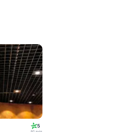
5
91 avis