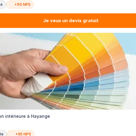
té
+93 NPS
Je veux un devis gratuit
on intérieure à Hayange
té
+95 NPS