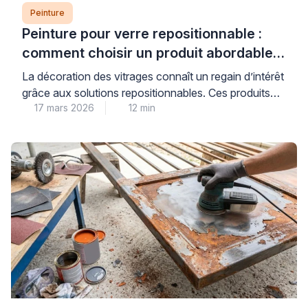
Peinture
Peinture pour verre repositionnable :
comment choisir un produit abordable
et de qualité
La décoration des vitrages connaît un regain d’intérêt
grâce aux solutions repositionnables. Ces produits
17 mars 2026
12 min
permettent de personnaliser fenêtres et miroirs sans
engagement permanent. Les consommateurs
recherchent des alternatives économiques aux
vitraux traditionnels. Les peintures pour verre offrent
cette flexibilité tout en préservant la luminosité
naturelle. Cependant, le choix du bon produit
nécessite une compréhension des […]