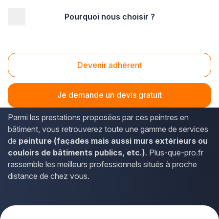
Pourquoi nous choisir ?
Accueil
/
Second œuvre
/
Peinture
/
Picardie
/
Oise
/
Chambly (60230)
Peinture Chambly (60230)
Devenir adhérent
En Picardie, les coordonnées des peintres en bâtiment
disponibles à Chambly sont sur plus-que-pro.fr.
Je demande un devis gratuit
Parmi les prestations proposées par ces peintres en
bâtiment, vous retrouverez toute une gamme de services
de
peinture (façades mais aussi murs extérieurs ou
couloirs de bâtiments publics, etc.)
. Plus-que-pro.fr
rassemble les meilleurs professionnels situés à proche
distance de chez vous.