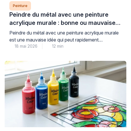
Peinture
Peindre du métal avec une peinture
acrylique murale : bonne ou mauvaise
idée ?
Peindre du métal avec une peinture acrylique murale
est une mauvaise idée qui peut rapidement
18 mai 2026
12 min
compromettre la durabilité et l’esthétique de vos
travaux. Les peintures murales classiques, conçues
pour les surfaces poreuses comme le plâtre, n’offrent
ni l’adhérence ni la protection anticorrosion
nécessaires aux supports métalliques, exposant ainsi
votre installation à l’écaillage et à la […]