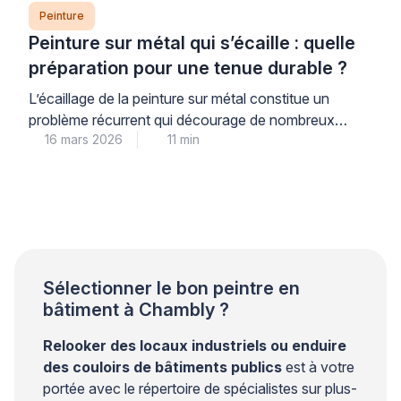
Peinture
Peinture sur métal qui s’écaille : quelle
préparation pour une tenue durable ?
L’écaillage de la peinture sur métal constitue un
problème récurrent qui décourage de nombreux
16 mars 2026
11 min
propriétaires. Ce phénomène trouve son origine dans
une préparation insuffisante du support plutôt que
dans la qualité du produit utilisé. Les professionnels
qualifiés le constatent régulièrement lors de leurs
interventions. Une approche méthodique garantit
pourtant une tenue durable et évite les […]
Sélectionner le bon peintre en
bâtiment à Chambly ?
Relooker des locaux industriels ou enduire
des couloirs de bâtiments publics
est à votre
portée avec le répertoire de spécialistes sur plus-