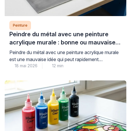
Peinture
Peindre du métal avec une peinture
acrylique murale : bonne ou mauvaise
idée ?
Peindre du métal avec une peinture acrylique murale
est une mauvaise idée qui peut rapidement
18 mai 2026
12 min
compromettre la durabilité et l’esthétique de vos
travaux. Les peintures murales classiques, conçues
pour les surfaces poreuses comme le plâtre, n’offrent
ni l’adhérence ni la protection anticorrosion
nécessaires aux supports métalliques, exposant ainsi
votre installation à l’écaillage et à la […]