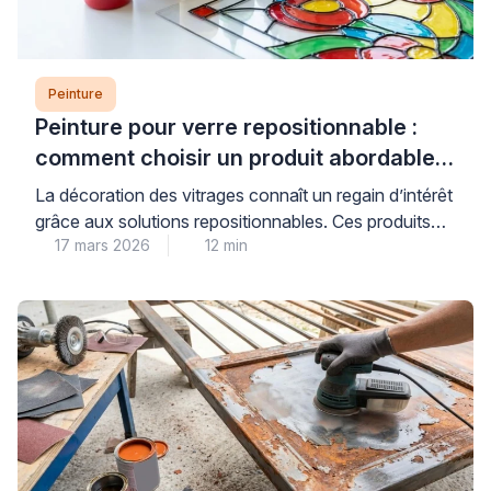
Peinture
Peinture pour verre repositionnable :
comment choisir un produit abordable
et de qualité
La décoration des vitrages connaît un regain d’intérêt
grâce aux solutions repositionnables. Ces produits
17 mars 2026
12 min
permettent de personnaliser fenêtres et miroirs sans
engagement permanent. Les consommateurs
recherchent des alternatives économiques aux
vitraux traditionnels. Les peintures pour verre offrent
cette flexibilité tout en préservant la luminosité
naturelle. Cependant, le choix du bon produit
nécessite une compréhension des […]