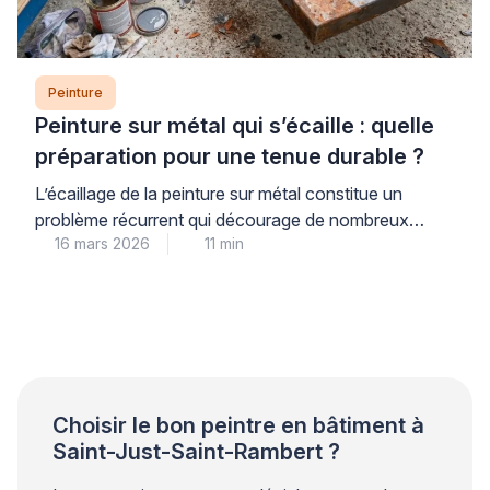
Peinture
Peinture sur métal qui s’écaille : quelle
préparation pour une tenue durable ?
L’écaillage de la peinture sur métal constitue un
problème récurrent qui décourage de nombreux
16 mars 2026
11 min
propriétaires. Ce phénomène trouve son origine dans
une préparation insuffisante du support plutôt que
dans la qualité du produit utilisé. Les professionnels
qualifiés le constatent régulièrement lors de leurs
interventions. Une approche méthodique garantit
pourtant une tenue durable et évite les […]
Choisir le bon peintre en bâtiment à
Saint-Just-Saint-Rambert ?