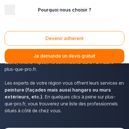
Pourquoi nous choisir ?
Accueil
/
Second œuvre
/
Peinture
/
Rhône-Alpes
/
Loire
/
Saint-Just-Saint-Rambert (42170)
Peinture Saint-Just-Saint-Rambert (42170)
Devenir adhérent
Les peintres en bâtiment comptent parmi les
professionnels en activité à Saint-Just-Saint-Rambert
Je demande un devis gratuit
(Loire, Rhône-Alpes). Ils sont inscrits dans l'annuaire
plus-que-pro.fr.
Les experts de votre région vous offrent leurs services en
peinture (façades mais aussi hangars ou murs
extérieurs, etc.)
. En quelques clics à peine sur plus-
que-pro.fr, vous trouverez une liste des professionnels
situés à côté de chez vous.