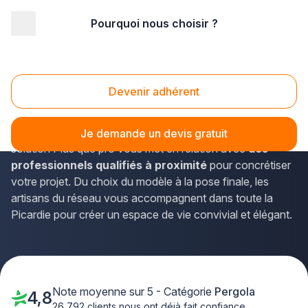
Pourquoi nous choisir ?
Accueil
/
Aménagement extérieur
/
Pergola
/
Picardie
/
Aisne
Pergolas Aisne (02)
Devenir adhérent
Vous envisagez l'installation d'une pergola dans l'Aisne
pour profiter pleinement de votre espace extérieur ? La
Je demande un devis gratuit
solution Plus que pro vous met en relation avec
des
professionnels qualifiés à proximité
pour concrétiser
votre projet. Du choix du modèle à la pose finale, les
artisans du réseau vous accompagnent dans toute la
Picardie pour créer un espace de vie convivial et élégant.
Note moyenne sur 5 - Catégorie
Pergola
4,8
26 792 clients nous ont déjà fait confiance