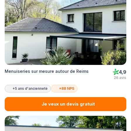
Menuiseries sur mesure autour de Reims
4,9
26 avis
+5 ans d'ancienneté
+88 NPS
Je veux un devis gratuit