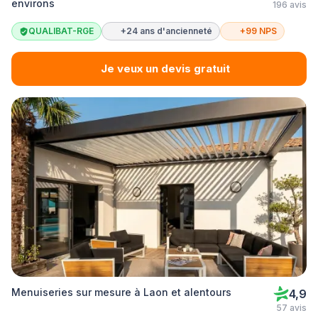
environs
196 avis
QUALIBAT-RGE
+24 ans d'ancienneté
+99 NPS
Je veux un devis gratuit
Menuiseries sur mesure à Laon et alentours
4,9
57 avis