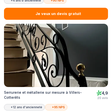
+4 ans d'ancienneté
+90 NPS
Je veux un devis gratuit
Serrurerie et métallerie sur mesure à Villers-
4,9
Cotterêts
20 avis
+12 ans d'ancienneté
+95 NPS