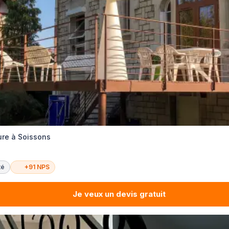
ure à Soissons
té
+91 NPS
Je veux un devis gratuit