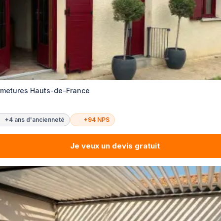
ermetures Hauts-de-France
+4 ans d'ancienneté
+94 NPS
Je veux un devis gratuit