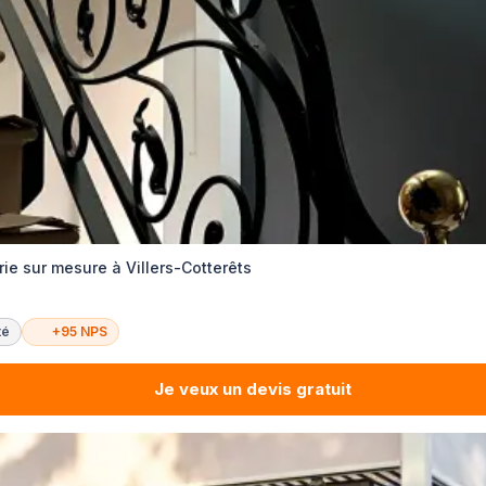
rie sur mesure à Villers-Cotterêts
té
+95 NPS
Je veux un devis gratuit