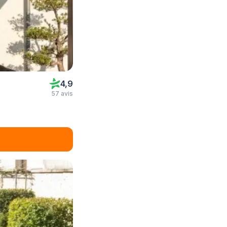
4,9
57 avis