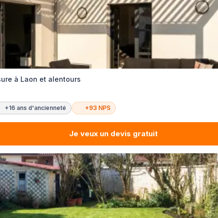
ure à Laon et alentours
+16 ans d'ancienneté
+93 NPS
Je veux un devis gratuit