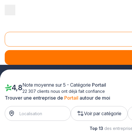
Accueil
/
Aménagement extérieur
/
Portail
/
Picardie
/
Aisne
Portail Aisne (02)
Vous résidez dans l'Aisne et aimeriez faire venir un poseur de
pro.fr où vous trouverez un annuaire de professionnels.
Note moyenne sur 5 - Catégorie
Portail
4,8
22 307 clients nous ont déjà fait confiance
Trouver une entreprise de
Portail
autour de moi
Voir par catégorie
Top 13
des entrepris