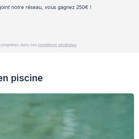
rejoint notre réseau, vous gagnez 250€ !
és complètes dans nos
conditions générales
.
en piscine