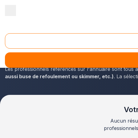
Accueil
/
Aménagement extérieur
/
Piscine
/
Bretagne
/
Finistère
Piscine Landerneau (29800)
Pour accéder aux coordonnées des constructeurs de pis
du département du Finistère et de la Bretagne y sont rec
Les professionnels référencés sur l'annuaire sont tous 
aussi buse de refoulement ou skimmer, etc.)
. La sélec
Votr
Aucun résul
professionnel