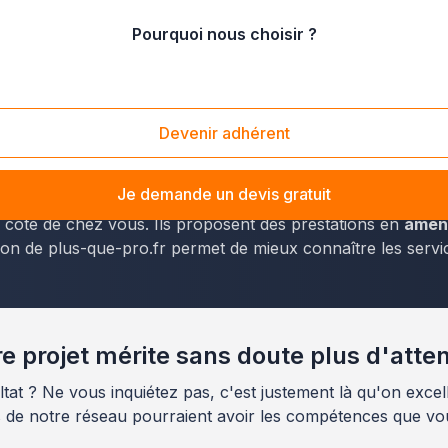
Pourquoi nous choisir ?
/
Landerneau (29800)
Devenir adhérent
cines accessibles à Landerneau, vous pouvez vous rendre 
ensés.
Je demande un devis gratuit
à côté de chez vous. Ils proposent des prestations en
aména
tion de plus-que-pro.fr permet de mieux connaître les servi
e projet mérite sans doute plus d'atte
tat ? Ne vous inquiétez pas, c'est justement là qu'on excell
s de notre réseau pourraient avoir les compétences que vo