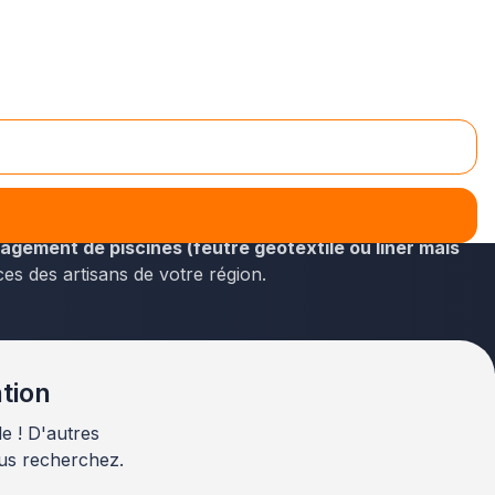
sur plus-que-pro.fr. Les professionnels expérimentés
gement de piscines (feutre géotextile ou liner mais
ces des artisans de votre région.
ntion
e ! D'autres
us recherchez.