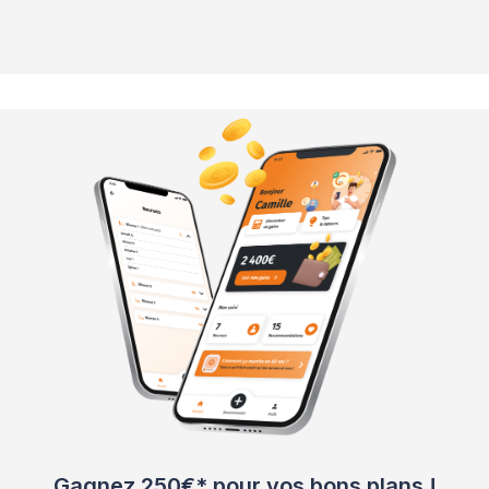
Gagnez 250€* pour vos bons plans !