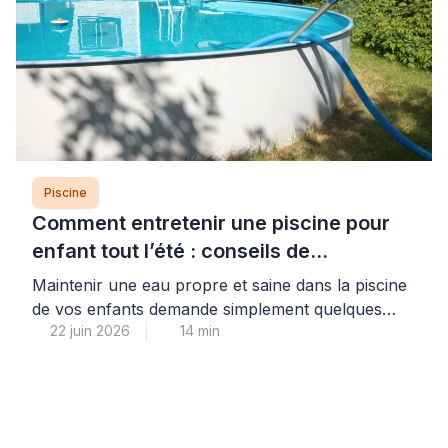
Piscine
Comment entretenir une piscine pour
enfant tout l’été : conseils de
professionnel
Maintenir une eau propre et saine dans la piscine
de vos enfants demande simplement quelques
22 juin 2026
14 min
gestes réguliers mais faciles à intégrer dans votre
routine estivale. Cette attention quotidienne vous
garantit la sérénité : vos enfants profitent d’une
baignade sans risque tout l’été, dans une eau
cristalline et parfaitement contrôlée. Les