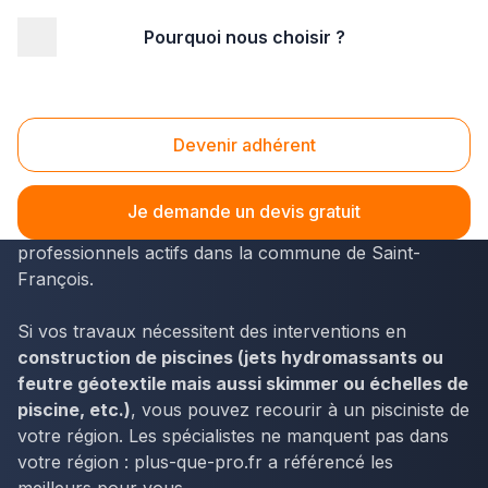
Pourquoi nous choisir ?
Accueil
/
Aménagement extérieur
/
Piscine
/
Départements d'outre mer
/
Guadeloupe
/
Saint-François (97118)
Devenir adhérent
Piscine Saint-François (97118)
Les piscinistes de la Guadeloupe sont sur plus-que-
Je demande un devis gratuit
pro.fr. L'annuaire répertorie notamment les
professionnels actifs dans la commune de Saint-
François.
Si vos travaux nécessitent des interventions en
construction de piscines (jets hydromassants ou
feutre géotextile mais aussi skimmer ou échelles de
piscine, etc.)
, vous pouvez recourir à un pisciniste de
votre région. Les spécialistes ne manquent pas dans
votre région : plus-que-pro.fr a référencé les