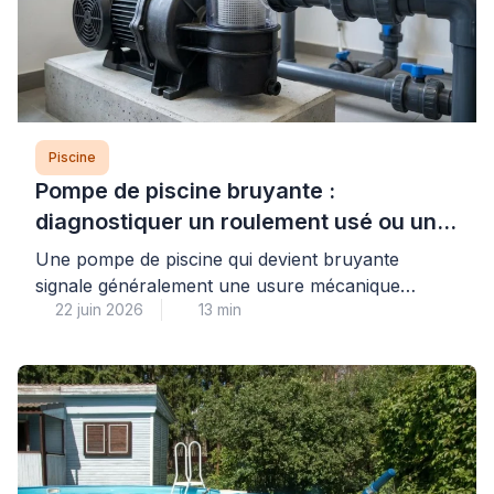
Piscine
Pompe de piscine bruyante :
diagnostiquer un roulement usé ou un
défaut mécanique
Une pompe de piscine qui devient bruyante
signale généralement une usure mécanique
22 juin 2026
13 min
avancée, le plus souvent au niveau des
roulements, ou un défaut d’amorçage créant une
cavitation dommageable pour l’ensemble du
système de filtration. Cette situation, fréquente
après plusieurs saisons d’utilisation, nécessite un
diagnostic rapide pour éviter une détérioration
complète du moteur et préserver la […]