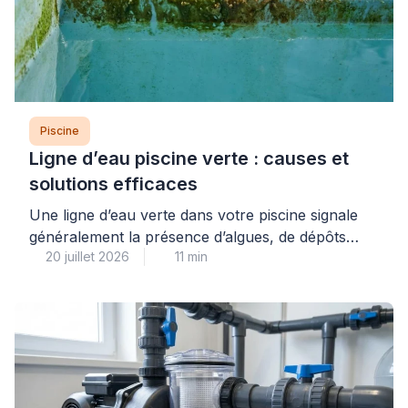
Piscine
Ligne d’eau piscine verte : causes et
solutions efficaces
Une ligne d’eau verte dans votre piscine signale
généralement la présence d’algues, de dépôts
20 juillet 2026
11 min
organiques ou de résidus calcaires qui se fixent à
la surface du revêtement au niveau de la
flottaison. Ce problème courant, aussi
inesthétique qu’il puisse paraître, se traite
efficacement à condition d’identifier précisément
sa nature et d’adopter une méthode progressive
adaptée […]