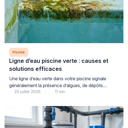
Piscine
Ligne d’eau piscine verte : causes et
solutions efficaces
Une ligne d’eau verte dans votre piscine signale
généralement la présence d’algues, de dépôts
20 juillet 2026
11 min
organiques ou de résidus calcaires qui se fixent à la
surface du revêtement au niveau de la flottaison. Ce
problème courant, aussi inesthétique qu’il puisse
paraître, se traite efficacement à condition d’identifier
précisément sa nature et d’adopter une méthode
progressive adaptée […]