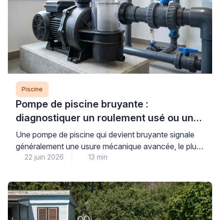
Piscine
Pompe de piscine bruyante :
diagnostiquer un roulement usé ou un
défaut mécanique
Une pompe de piscine qui devient bruyante signale
généralement une usure mécanique avancée, le plus
22 juin 2026
13 min
souvent au niveau des roulements, ou un défaut
d’amorçage créant une cavitation dommageable pour
l’ensemble du système de filtration. Cette situation,
fréquente après plusieurs saisons d’utilisation,
nécessite un diagnostic rapide pour éviter une
détérioration complète du moteur et préserver la […]