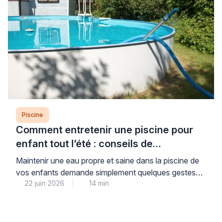
Piscine
Comment entretenir une piscine pour
enfant tout l’été : conseils de
professionnel
Maintenir une eau propre et saine dans la piscine de
vos enfants demande simplement quelques gestes
22 juin 2026
14 min
réguliers mais faciles à intégrer dans votre routine
estivale. Cette attention quotidienne vous garantit la
sérénité : vos enfants profitent d’une baignade sans
risque tout l’été, dans une eau cristalline et