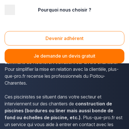
Pourquoi nous choisir ?
Accueil
/
Aménagement extérieur
/
Piscine
/
Poitou-Charentes
/
Charente-Maritime
/
Rochefort (17300)
Piscine Rochefort (17300)
Devenir adhérent
Les constructeurs de piscines présents sur le
département de la Charente-Maritime ou dans la
Je demande un devis gratuit
commune de Rochefort travaillent sur divers chantiers.
Pour simplifier la mise en relation avec la clientèle, plus-
que-pro.fr recense les professionnels du Poitou-
Charentes.
Ces piscinistes se situent dans votre secteur et
interviennent sur des chantiers de
construction de
piscines (bordures ou liner mais aussi bonde de
fond ou échelles de piscine, etc.)
. Plus-que-pro.fr est
un service qui vous aide à entrer en contact avec les