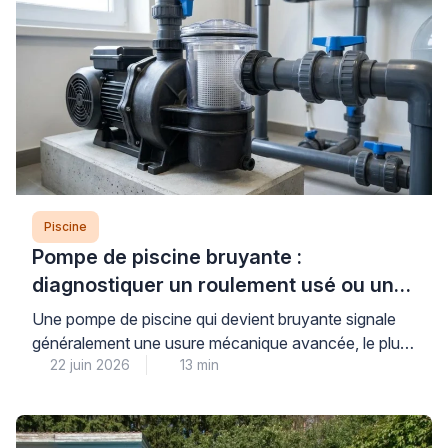
précisément sa nature et d’adopter une méthode
progressive adaptée […]
Piscine
Pompe de piscine bruyante :
diagnostiquer un roulement usé ou un
défaut mécanique
Une pompe de piscine qui devient bruyante signale
généralement une usure mécanique avancée, le plus
22 juin 2026
13 min
souvent au niveau des roulements, ou un défaut
d’amorçage créant une cavitation dommageable pour
l’ensemble du système de filtration. Cette situation,
fréquente après plusieurs saisons d’utilisation,