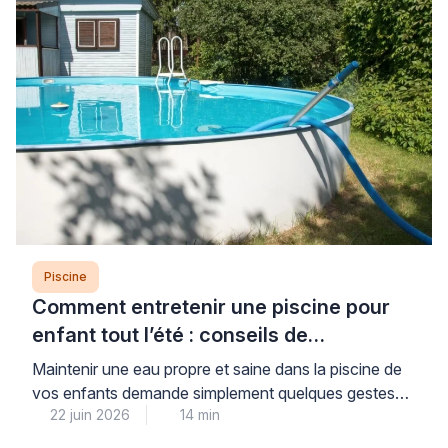
nécessite un diagnostic rapide pour éviter une
détérioration complète du moteur et préserver la […]
Piscine
Comment entretenir une piscine pour
enfant tout l’été : conseils de
professionnel
Maintenir une eau propre et saine dans la piscine de
vos enfants demande simplement quelques gestes
22 juin 2026
14 min
réguliers mais faciles à intégrer dans votre routine
estivale. Cette attention quotidienne vous garantit la