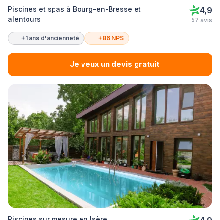
Piscines et spas à Bourg-en-Bresse et
4,9
alentours
57 avis
+1 ans d'ancienneté
+86 NPS
Je veux un devis gratuit
Piscines sur mesure en Isère