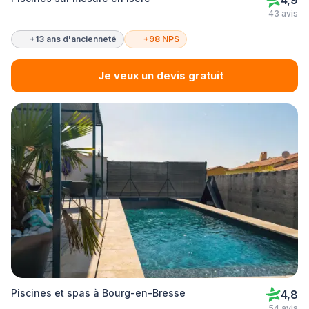
4,9
43 avis
+13 ans d'ancienneté
+98 NPS
Je veux un devis gratuit
Piscines et spas à Bourg-en-Bresse
4,8
54 avis