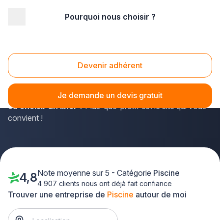
Pourquoi nous choisir ?
Accueil
/
Aménagement extérieur
/
Piscine
/
Rhône-Alpes
/
Savoie
Piscine Savoie (73)
Devenir adhérent
À la recherche d'un constructeur de piscines en Savoie,
pour
mettre en place des équipements de filtration
Je demande un devis gratuit
ou choisir un liner
? Plus-que-pro.fr est le site qui vous
convient !
Note moyenne sur 5 - Catégorie
Piscine
4,8
4 907 clients nous ont déjà fait confiance
Trouver une entreprise de
Piscine
autour de moi