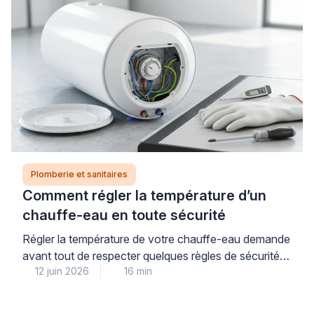
des travaux de plomberie imprévus et coûteux. Pour
garantir un achat réussi et éviter toute mauvaise
surprise, […]
Plomberie et sanitaires
Comment régler la température d’un
chauffe-eau en toute sécurité
Régler la température de votre chauffe-eau demande
avant tout de respecter quelques règles de sécurité
12 juin 2026
16 min
simples, à commencer par la coupure systématique
de l’alimentation électrique au disjoncteur. La
température idéale se situe entre 55 et 60°C : ce