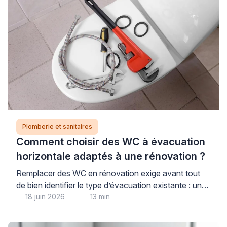
éviter que les dégâts […]
Plomberie et sanitaires
Comment choisir des WC à évacuation
horizontale adaptés à une rénovation ?
Remplacer des WC en rénovation exige avant tout
de bien identifier le type d’évacuation existante : une
18 juin 2026
13 min
évacuation horizontale (sortie murale arrière) impose
des contraintes différentes d’une sortie verticale au
sol, et choisir un modèle incompatible peut engendrer