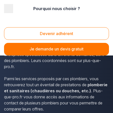
Pourquoi nous choisir ?
Accueil
/
Second œuvre
/
Plomberie - sanitaire
/
Midi-Pyrénées
/
Tarn-et-Garonne
/
Castelsarrasin (82100)
Plomberie - sanitaire Castelsarrasin (82100)
Devenir adhérent
La commune de Castelsarrasin dans le département du
Tarn-et-Garonne (Midi-Pyrénées) accueille diverses
Je demande un devis gratuit
entreprises spécialisées dans différents domaines, dont
des plombiers. Leurs coordonnées sont sur plus-que-
pro.fr.
Parmi les services proposés par ces plombiers, vous
retrouverez tout un éventail de prestations de
plomberie
et sanitaires (chaudières ou douches, etc.)
. Plus-
que-pro.fr vous donne accès aux informations de
contact de plusieurs plombiers pour vous permettre de
comparer leurs offres.