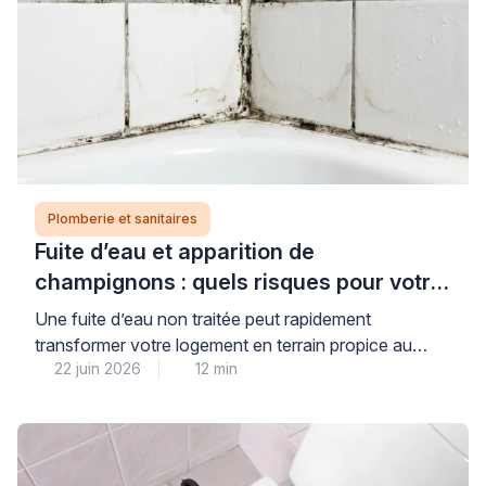
Plomberie et sanitaires
Fuite d’eau et apparition de
champignons : quels risques pour votre
logement et votre santé ?
Une fuite d’eau non traitée peut rapidement
transformer votre logement en terrain propice au
22 juin 2026
12 min
développement de champignons et moisissures,
avec des conséquences réelles pour votre santé et la
solidité de votre habitat. Cette situation, plus
fréquente qu’on ne le pense dans les pièces humides,
nécessite une intervention rapide et qualifiée pour