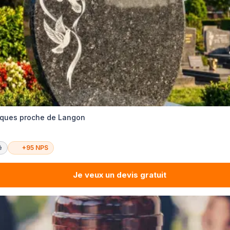
èques proche de Langon
é
+95 NPS
Je veux un devis gratuit