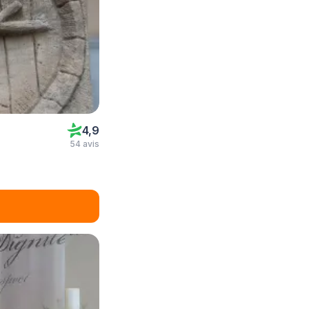
4,9
54 avis