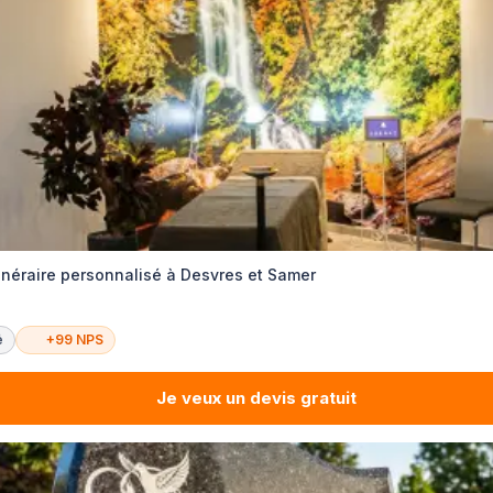
éraire personnalisé à Desvres et Samer
é
+99 NPS
Je veux un devis gratuit