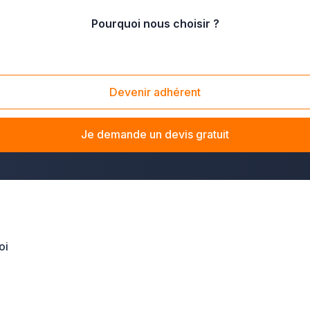
Pourquoi nous choisir ?
Devenir adhérent
a volonté et vous vous sentez incapable d’affronter les différente
ux démarches à effectuer lors d’un décès, pourront vous soula
Je demande un devis gratuit
oi