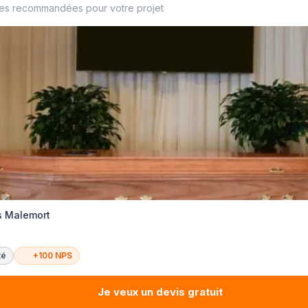
ses recommandées pour votre projet
s Malemort
té
+100 NPS
Je veux un devis gratuit