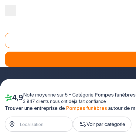
Accueil
/
Pompes funèbres
Pompes Funèbres
Lors de la perte d’un être cher, la tristesse prend le pas sur l
l’aide des pompes funèbres. Ces professionnels, habitués a
dans l’organisation des obsèques.
Note moyenne sur 5 - Catégorie
Pompes funèbres
4,9
3 847 clients nous ont déjà fait confiance
Trouver une entreprise de
Pompes funèbres
autour de m
Voir par catégorie