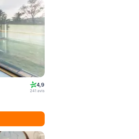
4,9
241 avis