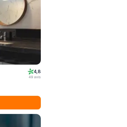
4,8
49 avis