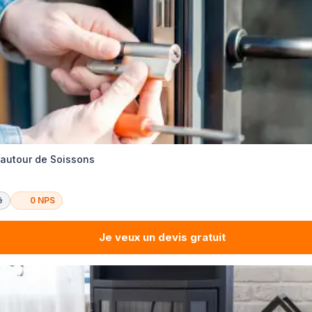
e autour de Soissons
é
0 NPS
Je veux un devis gratuit