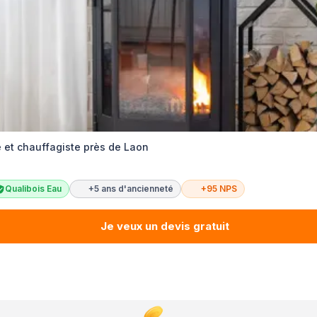
re et chauffagiste près de Laon
Qualibois Eau
+5 ans d'ancienneté
+95 NPS
Je veux un devis gratuit