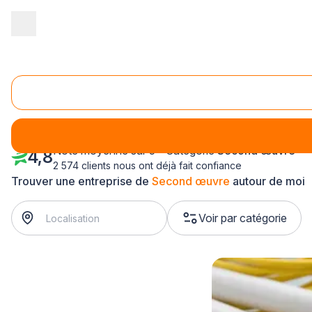
Accueil
/
Second œuvre
/
Picardie
/
Aisne
/
La Fère (02800)
Second œuvre La Fère (02800)
Note moyenne sur 5 - Catégorie
Second œuvre
4,8
2 574 clients nous ont déjà fait confiance
Trouver une entreprise de
Second œuvre
autour de moi
Voir par catégorie