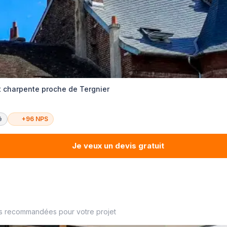
t charpente proche de Tergnier
é
+96 NPS
Je veux un devis gratuit
es recommandées pour votre projet