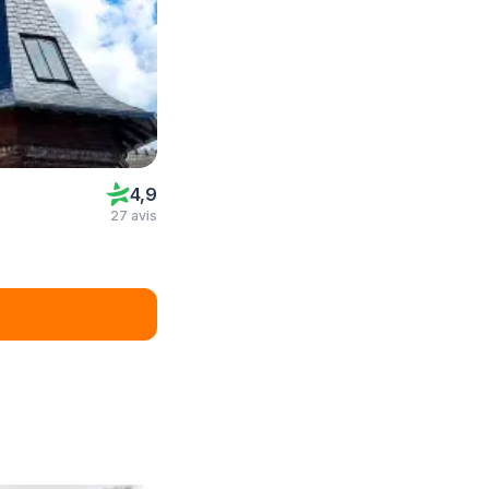
4,9
27 avis