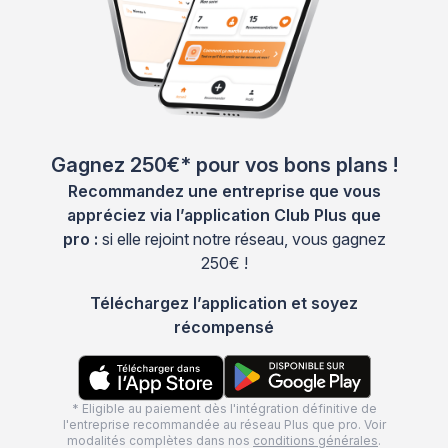
Gagnez 250€* pour vos bons plans !
Recommandez une entreprise que vous
appréciez via l’application Club Plus que
pro :
si elle rejoint notre réseau, vous gagnez
250€ !
Téléchargez l’application et soyez
récompensé
* Eligible au paiement dès l'intégration définitive de
l'entreprise recommandée au réseau Plus que pro. Voir
modalités complètes dans nos
conditions générales
.