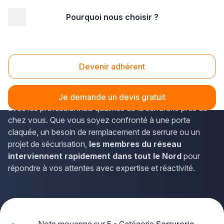
Pourquoi nous choisir ?
Accueil
/
Second œuvre
/
Serrurerie
/
Nord Pas-de-Calais
/
Nord
/
Tourcoing (59200)
Serrurerie Tourcoing (59200)
Devenir adhérent
Vous recherchez un
artisan serrurier
de confiance à
Tourcoing ? La solution Plus que pro vous met en relation
Je demande un devis gratuit
avec les professionnels qualifiés de la serrurerie près de
chez vous. Que vous soyez confronté à une porte
claquée, un besoin de remplacement de serrure ou un
projet de sécurisation,
les membres du réseau
interviennent rapidement dans tout le Nord
pour
répondre à vos attentes avec expertise et réactivité.