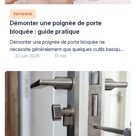
Serrurerie
Démonter une poignée de porte
bloquée : guide pratique
Démonter une poignée de porte bloquée ne
nécessite généralement que quelques outils basiques
22 juin 2026
13 min
et une méthode claire, à condition d’identifier
correctement le type de fixation utilisé. Cette
opération accessible permet souvent de résoudre un
dysfonctionnement mineur ou de remplacer un
élément défectueux, tout en sachant reconnaître les
situations où l’intervention d’un professionnel qualifié
garantira un […]