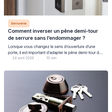
Serrurerie
Comment inverser un pêne demi-tour
de serrure sans l’endommager ?
Lorsque vous changez le sens d’ouverture d’une
porte, il est important d’adapter le pêne demi-tour de
24 avril 2026
10 min
la serrure. Cette intervention rapide demande
quelques précautions pour ne pas bloquer le
mécanisme. Un professionnel qualifié peut réaliser
cette opération en quelques minutes. Vous pouvez
aussi le faire vous-même en suivant les bonnes
pratiques du secteur. Ce guide […]