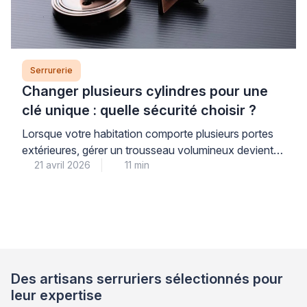
Serrurerie
Changer plusieurs cylindres pour une
clé unique : quelle sécurité choisir ?
Lorsque votre habitation comporte plusieurs portes
extérieures, gérer un trousseau volumineux devient
21 avril 2026
11 min
vite contraignant. Le système de cylindre entrouvrant
offre une solution pratique pour centraliser vos
accès. Cette approche repose sur le principe de la clé
unique pour toutes vos serrures. Vous simplifiez ainsi
votre quotidien tout en maintenant un niveau de
sécurité adapté. Le […]
Des artisans serruriers sélectionnés pour
leur expertise