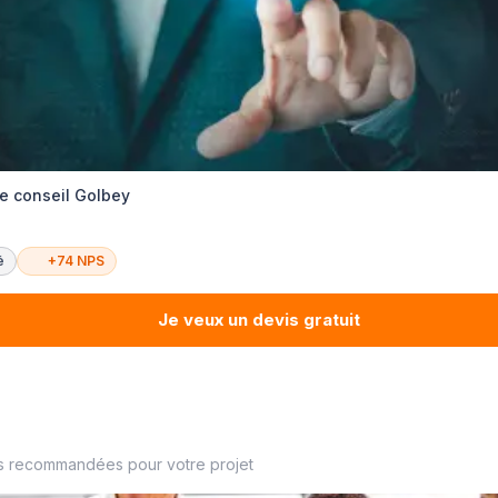
de conseil Golbey
é
+74 NPS
Je veux un devis gratuit
s recommandées pour votre projet