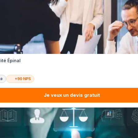
ité Épinal
té
+90 NPS
Je veux un devis gratuit