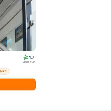
4,7
480 avis
 NPS