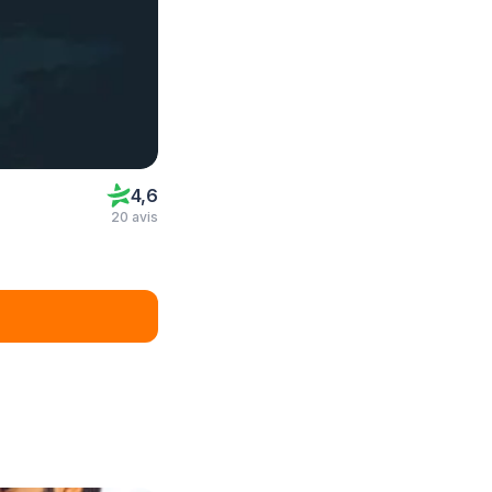
4,6
20 avis