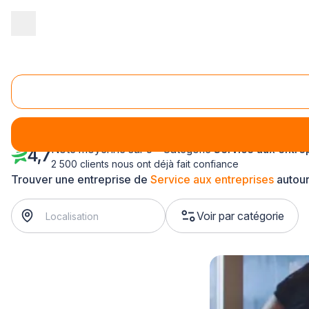
Accueil
/
Service aux entreprises
/
Lorraine
/
Vosges
/
Épinal (8
Service aux entreprises Épinal (88000)
Note moyenne sur 5 - Catégorie
Service aux entre
4,7
2 500 clients nous ont déjà fait confiance
Trouver une entreprise de
Service aux entreprises
autour
Voir par catégorie