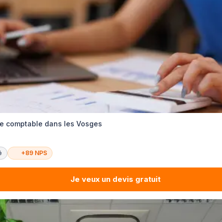
ise comptable dans les Vosges
é
+89 NPS
Je veux un devis gratuit