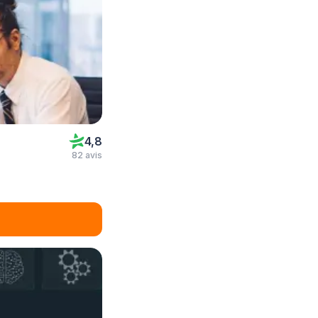
4,8
82 avis