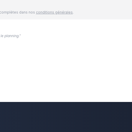
és complètes dans nos
conditions générales
.
 le planning.”