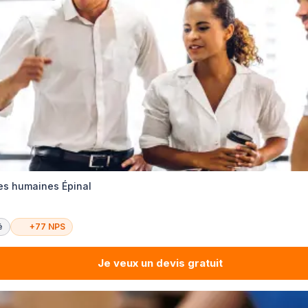
es humaines Épinal
é
+77 NPS
Je veux un devis gratuit