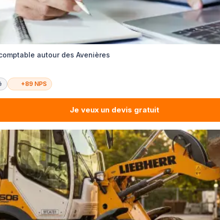
 comptable autour des Avenières
é
+89 NPS
Je veux un devis gratuit