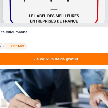
ité Villeurbanne
é
+100 NPS
Je veux un devis gratuit