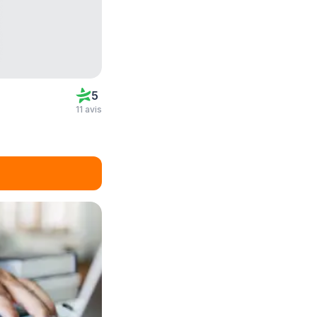
5
11 avis