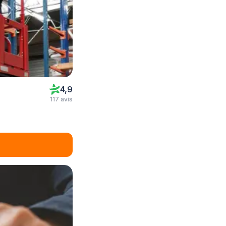
4,9
117 avis