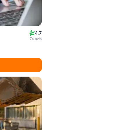
4,7
74 avis