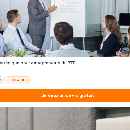
atégique pour entrepreneurs du BTP
é
+84 NPS
Je veux un devis gratuit