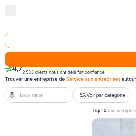
Accueil
/
Service aux entreprises
/
Rhône-Alpes
Service aux entreprises Rhône-Alpes
Note moyenne sur 5 - Catégorie
Service aux entre
4,7
2 503 clients nous ont déjà fait confiance
Trouver une entreprise de
Service aux entreprises
autour
Voir par catégorie
Top 10
des entrepris