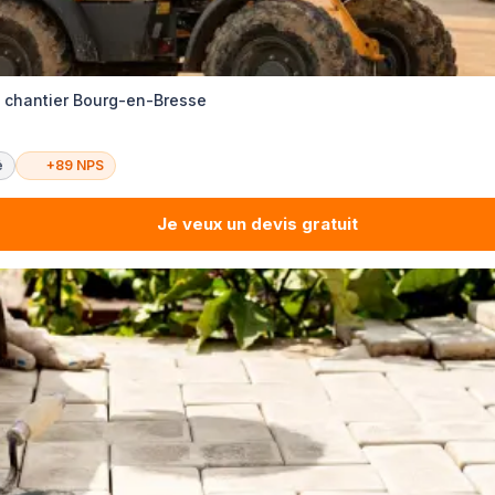
e chantier Bourg-en-Bresse
é
+89 NPS
Je veux un devis gratuit