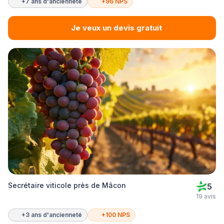
+7 ans d'ancienneté
+96 NPS
Je veux un devis gratuit
Secrétaire viticole près de Mâcon
5
19 avis
+3 ans d'ancienneté
+100 NPS