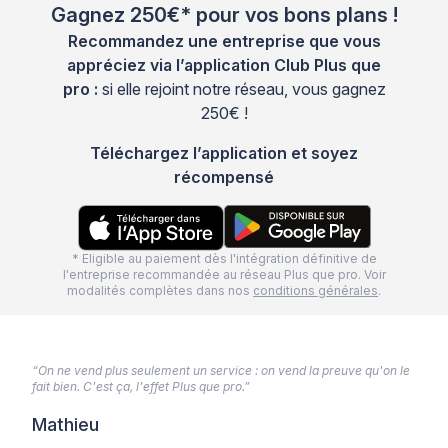
Gagnez 250€* pour vos bons plans !
Recommandez une entreprise que vous
appréciez via l’application Club Plus que
pro :
si elle rejoint notre réseau, vous gagnez
250€ !
Téléchargez l’application et soyez
récompensé
* Eligible au paiement dès l'intégration définitive de
l'entreprise recommandée au réseau Plus que pro. Voir
modalités complètes dans nos
conditions générales
.
“On ne vend plus seulement un service : on vend la preuve qu'on le
fait bien. C'est ça, l'effet Plus que pro.”
Mathieu