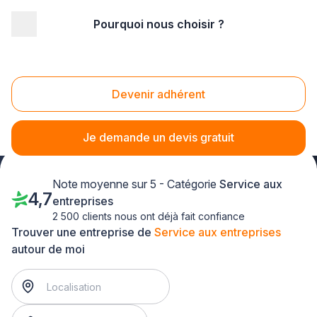
Pourquoi nous choisir ?
Accueil
/
Service aux entreprises
/
Rhône-Alpes
/
Ain
/
Bourg-en-Bresse (01000)
Service aux entreprises Bourg-en-Bresse
Devenir adhérent
(01000)
Je demande un devis gratuit
Note moyenne sur 5 - Catégorie
Service aux
4,7
entreprises
2 500 clients nous ont déjà fait confiance
Trouver une entreprise de
Service aux entreprises
autour de moi