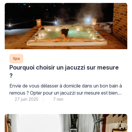
Spa
Pourquoi choisir un jacuzzi sur mesure
?
Envie de vous délasser à domicile dans un bon bain à
remous ? Opter pour un jacuzzi sur mesure est bien
27 juin 2025
7 min
plus qu’un simple choix de confort. C’est une décision
réfléchie qui répond à des besoins précis de détente,
de bien-être et d’esthétique. Dans un marché où les
spas et piscines se déclinent à l’infini, personnaliser
[…]