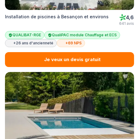
Installation de piscines à Besançon et environs
4,6
641 avis
QUALIBAT-RGE
QualiPAC module Chauffage et ECS
+26 ans d'ancienneté
+69 NPS
Je veux un devis gratuit