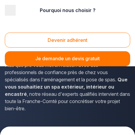
Pourquoi nous choisir ?
Accueil
/
Aménagement extérieur
/
Spa
/
Franche-Comté
/
Doubs
Spa Doubs (25)
Devenir adhérent
Vous rêvez d'installer un
spa dans le Doubs
pour
profiter de moments de détente absolue ? La solution
Je demande un devis gratuit
Plus que pro vous met en relation avec des
professionnels de confiance près de chez vous
spécialisés dans l'aménagement et la pose de spas.
Que
vous souhaitiez un spa extérieur, intérieur ou
encastré
, notre réseau d'experts qualifiés intervient dans
toute la Franche-Comté pour concrétiser votre projet
bien-être.