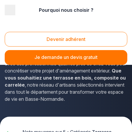
Pourquoi nous choisir ?
Accueil
/
Aménagement extérieur
/
Terrasse
/
Basse Normandie
/
Manche
Terrasse Manche (50)
Devenir adhérent
Vous envisagez la création d'une
terrasse dans la
Manche
? La solution Plus que pro vous met en relation
Je demande un devis gratuit
avec des professionnels qualifiés près de chez vous pour
concrétiser votre projet d'aménagement extérieur.
Que
vous souhaitiez une terrasse en bois, composite ou
carrelée
, notre réseau d'artisans sélectionnés intervient
dans tout le département pour transformer votre espace
de vie en Basse-Normandie.