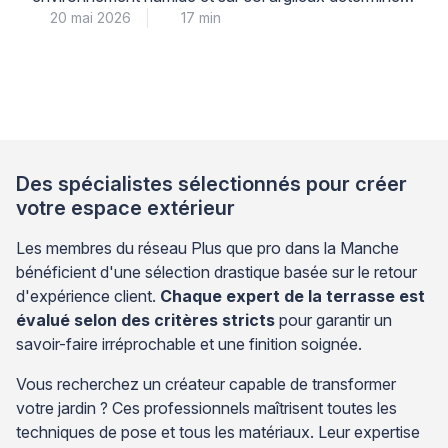
20 mai 2026
17 min
durabilité de votre installation pour les 10 à 15 années
à venir. Les dalles en grès cérame sur plots réglables
présentent une résistance supérieure à l’humidité
permanente et s’adaptent mieux aux mouvements du
sol argileux que les terrasses en bois, […]
Des spécialistes sélectionnés pour créer
votre espace extérieur
Les membres du réseau Plus que pro dans la Manche
bénéficient d'une sélection drastique basée sur le retour
d'expérience client.
Chaque expert de la terrasse est
évalué selon des critères stricts
pour garantir un
savoir-faire irréprochable et une finition soignée.
Vous recherchez un créateur capable de transformer
votre jardin ? Ces professionnels maîtrisent toutes les
techniques de pose et tous les matériaux. Leur expertise