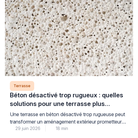
Terrasse
Béton désactivé trop rugueux : quelles
solutions pour une terrasse plus
confortable ?
Une terrasse en béton désactivé trop rugueuse peut
transformer un aménagement extérieur prometteur
29 juin 2026
18 min
en véritable inconfort au quotidien, mais plusieurs
solutions correctives existent pour retrouver une