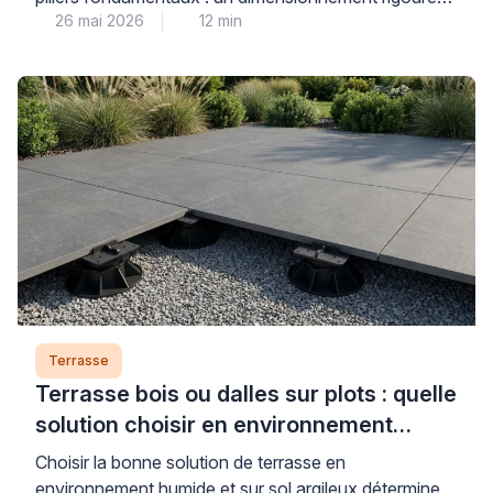
26 mai 2026
12 min
de la structure porteuse, des fondations stables
adaptées au terrain, et le choix d’essences de bois
durables répondant aux contraintes d’exposition.
Cette réalisation technique, qui transforme un terrain
en pente ou irrégulier en véritable espace de vie
extérieur, exige une compréhension […]
Terrasse
Terrasse bois ou dalles sur plots : quelle
solution choisir en environnement
humide ?
Choisir la bonne solution de terrasse en
environnement humide et sur sol argileux détermine la