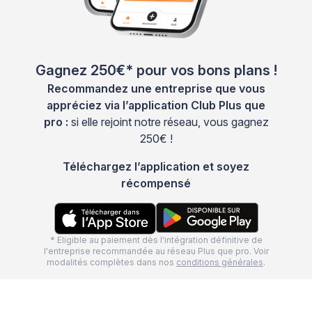
Gagnez 250€* pour vos bons plans !
Recommandez une entreprise que vous
appréciez via l’application Club Plus que
pro :
si elle rejoint notre réseau, vous gagnez
250€ !
Téléchargez l’application et soyez
récompensé
* Eligible au paiement dès l'intégration définitive de
l'entreprise recommandée au réseau Plus que pro. Voir
modalités complètes dans nos
conditions générales
.