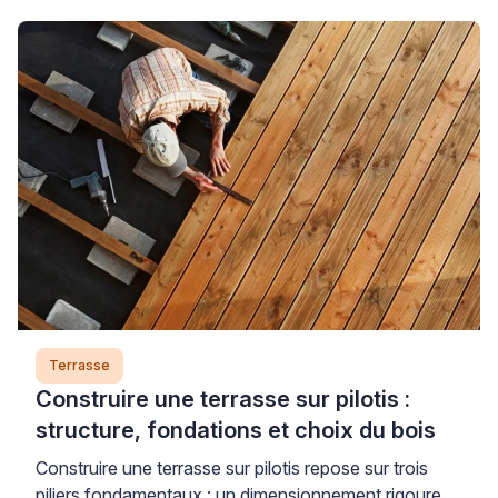
surface agréable sans nécessairement tout refaire.
Ce défaut résulte généralement d’une mise en œuvre
inadaptée – dosage du désactivant mal calibré,
lavage trop agressif ou choix de granulats inadéquats
[…]
Terrasse
Construire une terrasse sur pilotis :
structure, fondations et choix du bois
Construire une terrasse sur pilotis repose sur trois
piliers fondamentaux : un dimensionnement rigoureux