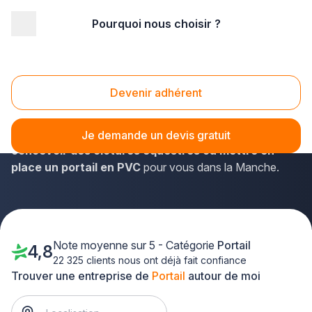
Pourquoi nous choisir ?
Accueil
/
Aménagement extérieur
/
Portail
/
Basse Normandie
/
Manche
Portail Manche (50)
Devenir adhérent
Sur plus-que-pro.fr, vous dénicherez sans problème un
poseur de clôtures et portails qui s'occupera de
Je demande un devis gratuit
concevoir des clôtures équestres ou mettre en
place un portail en PVC
pour vous dans la Manche.
Note moyenne sur 5 - Catégorie
Portail
4,8
22 325 clients nous ont déjà fait confiance
Trouver une entreprise de
Portail
autour de moi