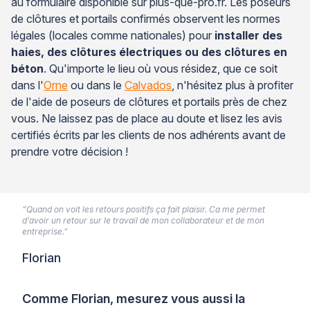
au formulaire disponible sur plus-que-pro.fr. Les poseurs
de clôtures et portails confirmés observent les normes
légales (locales comme nationales) pour
installer des
haies, des clôtures électriques ou des clôtures en
béton
. Qu'importe le lieu où vous résidez, que ce soit
dans l'
Orne
ou dans le
Calvados
, n'hésitez plus à profiter
de l'aide de poseurs de clôtures et portails près de chez
vous. Ne laissez pas de place au doute et lisez les avis
certifiés écrits par les clients de nos adhérents avant de
prendre votre décision !
“Quand on voit les retours positifs ça fait plaisir. Ca me permet
d’avoir un retour sur le travail de mon collaborateur et de mon
entreprise.”
Florian
Comme Florian, mesurez vous aussi la