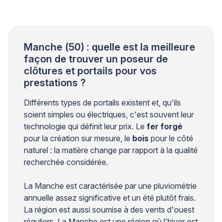
conception structurelle adaptée, des fissures
peuvent apparaître autour des ancrages et
compromettre la stabilité de l’ensemble. Les
professionnels du bâtiment […]
Manche (50) : quelle est la meilleure
façon de trouver un poseur de
clôtures et portails pour vos
prestations ?
Différents types de portails existent et, qu'ils
soient simples ou électriques, c'est souvent leur
technologie qui définit leur prix. Le
fer forgé
pour la création sur mesure, le
bois
pour le côté
naturel : la matière change par rapport à la qualité
recherchée considérée.
La Manche est caractérisée par une pluviométrie
annuelle assez significative et un été plutôt frais.
La région est aussi soumise à des vents d'ouest
réguliers. La Manche est une région où l'hiver est