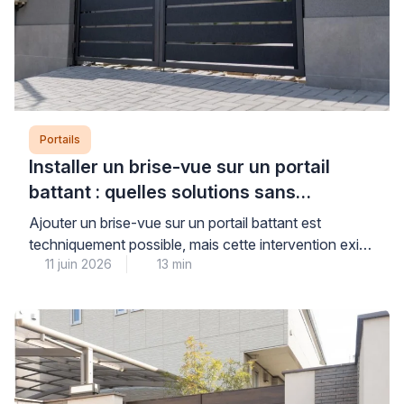
Portails
Installer un brise-vue sur un portail
battant : quelles solutions sans
aggraver l’affaissement ?
Ajouter un brise-vue sur un portail battant est
techniquement possible, mais cette intervention exige
11 juin 2026
13 min
un diagnostic préalable rigoureux pour ne pas
aggraver un affaissement existant ou fragiliser une
structure déjà sollicitée. La prise au vent et le poids
supplémentaire constituent les deux facteurs
aggravants principaux, particulièrement sur des
gonds fatigués ou des poteaux mal scellés. […]