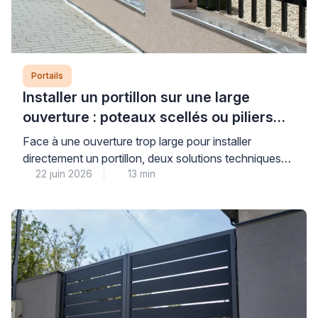
Portails
Installer un portillon sur une large
ouverture : poteaux scellés ou piliers
maçonnés ?
Face à une ouverture trop large pour installer
directement un portillon, deux solutions techniques
22 juin 2026
13 min
s’offrent à vous : le scellement de poteaux ou la
maçonnerie de piliers pour réduire l’espace. Cette
décision conditionne directement la stabilité, la
durabilité et la sécurité de votre installation sur le long
terme. Pour faire le bon choix, il convient […]