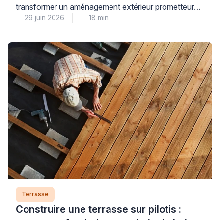
transformer un aménagement extérieur prometteur
29 juin 2026
18 min
en véritable inconfort au quotidien, mais plusieurs
solutions correctives existent pour retrouver une
surface agréable sans nécessairement tout refaire.
Ce défaut résulte généralement d’une mise en œuvre
inadaptée – dosage du désactivant mal calibré,
lavage trop agressif ou choix de granulats inadéquats
[…]
Terrasse
Construire une terrasse sur pilotis :