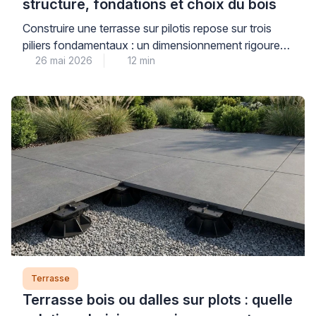
structure, fondations et choix du bois
Construire une terrasse sur pilotis repose sur trois
piliers fondamentaux : un dimensionnement rigoureux
26 mai 2026
12 min
de la structure porteuse, des fondations stables
adaptées au terrain, et le choix d’essences de bois
durables répondant aux contraintes d’exposition.
Cette réalisation technique, qui transforme un terrain
en pente ou irrégulier en véritable espace de vie
extérieur, exige une compréhension […]
Terrasse
Terrasse bois ou dalles sur plots : quelle