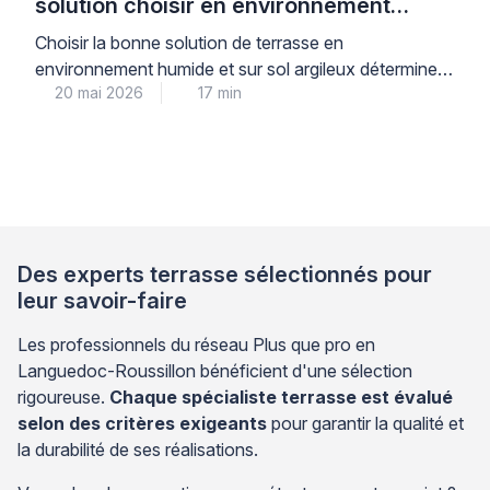
solution choisir en environnement
humide ?
Choisir la bonne solution de terrasse en
environnement humide et sur sol argileux détermine la
20 mai 2026
17 min
durabilité de votre installation pour les 10 à 15 années
à venir. Les dalles en grès cérame sur plots réglables
présentent une résistance supérieure à l’humidité
permanente et s’adaptent mieux aux mouvements du
sol argileux que les terrasses en bois, […]
Des experts terrasse sélectionnés pour
leur savoir-faire
Les professionnels du réseau Plus que pro en
Languedoc-Roussillon bénéficient d'une sélection
rigoureuse.
Chaque spécialiste terrasse est évalué
selon des critères exigeants
pour garantir la qualité et
la durabilité de ses réalisations.