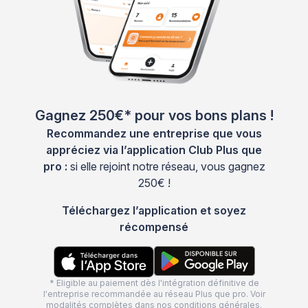
Gagnez 250€* pour vos bons plans !
Recommandez une entreprise que vous
appréciez via l’application Club Plus que
pro :
si elle rejoint notre réseau, vous gagnez
250€ !
Téléchargez l’application et soyez
récompensé
* Eligible au paiement dès l'intégration définitive de
l'entreprise recommandée au réseau Plus que pro. Voir
modalités complètes dans nos
conditions générales
.