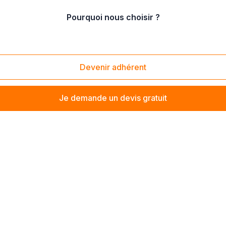
Pourquoi nous choisir ?
Côte d'Azur
/
Alpes de Hautes-Provence
Devenir adhérent
é à contacter un installateur de volets pour
personnaliser de
Je demande un devis gratuit