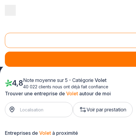
Accueil
/
Aménagement extérieur
/
Volet
/
PACA - Provence Alpes 
Volet Alpes de Hautes-Provence (04)
Avec la solution Plus que PRO, vous n'aurez aucune difficult
Note moyenne sur 5 - Catégorie
Volet
4,8
40 022 clients nous ont déjà fait confiance
Trouver une entreprise de
Volet
autour de moi
Voir par prestation
Entreprises de
Volet
à proximité