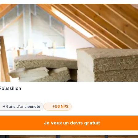
 Roussillon
+4 ans d'ancienneté
+96 NPS
Je veux un devis gratuit