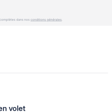
és complètes dans nos
conditions générales
.
en volet