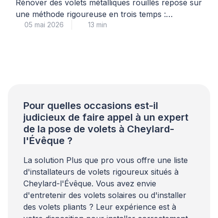
Rénover des volets métalliques rouillés repose sur
une méthode rigoureuse en trois temps :
05 mai 2026
13 min
diagnostic précis du niveau de corrosion,
décapage adapté au support, puis traitement
antirouille multicouche garantissant une
protection durable. Cette intervention technique,
menée par un professionnel qualifié, permet de
prolonger significativement la durée de vie de vos
menuiseries métalliques tout en préservant […]
Pour quelles occasions est-il
judicieux de faire appel à un expert
de la pose de volets à Cheylard-
l'Évêque ?
La solution Plus que pro vous offre une liste
d'installateurs de volets rigoureux situés à
Cheylard-l'Évêque. Vous avez envie
d'entretenir des volets solaires ou d'installer
des volets pliants ? Leur expérience est à