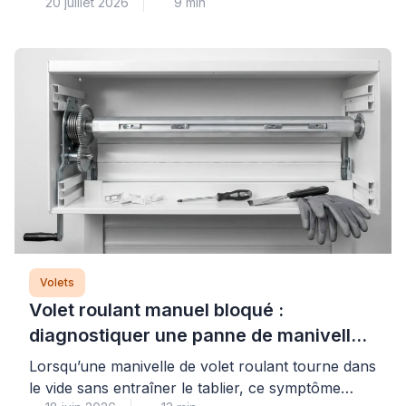
20 juillet 2026
9 min
défense, à condition de bien les choisir et de les
utiliser correctement. La clé d’une protection
thermique réellement performante repose sur
trois piliers : des équipements aux matériaux et
couleurs adaptés, une stratégie d’ouverture-
fermeture maîtrisée, et souvent l’association avec
des protections […]
Volets
Volet roulant manuel bloqué :
diagnostiquer une panne de manivelle
ou de treuil
Lorsqu’une manivelle de volet roulant tourne dans
le vide sans entraîner le tablier, ce symptôme