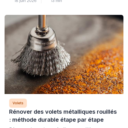
18 juin 2026
13 min
révèle généralement un problème au niveau du
treuil ou des attaches qui relient le mécanisme au
tablier. Cette panne courante nécessite un
diagnostic méthodique pour identifier précisément
l’origine du dysfonctionnement et éviter d’aggraver
la situation par une intervention inadaptée. Plus
[…]
Volets
Rénover des volets métalliques rouillés
: méthode durable étape par étape