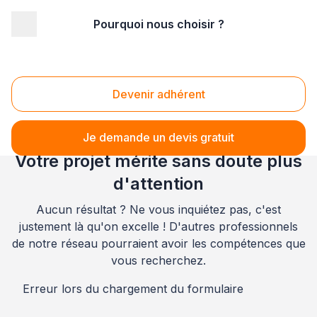
Pourquoi nous choisir ?
Accueil
/
Aménagement extérieur
/
Volet
/
Languedoc-Roussillon
/
Lozère
/
Cheylard-l'Évêque (48300)
Volet Cheylard-l'Évêque (48300)
Devenir adhérent
Je demande un devis gratuit
Votre projet mérite sans doute plus
d'attention
Aucun résultat ? Ne vous inquiétez pas, c'est
justement là qu'on excelle ! D'autres professionnels
de notre réseau pourraient avoir les compétences que
vous recherchez.
Erreur lors du chargement du formulaire