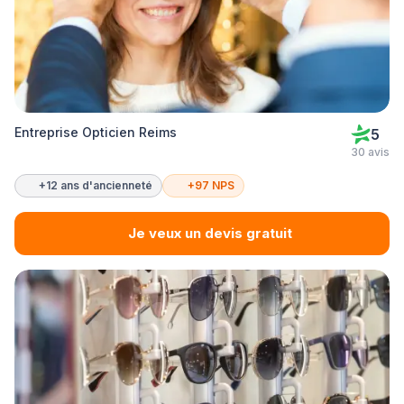
Entreprise Opticien Reims
5
30 avis
+12 ans d'ancienneté
+97 NPS
Je veux un devis gratuit