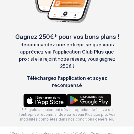
Gagnez 250€* pour vos bons plans !
Recommandez une entreprise que vous
appréciez via l’application Club Plus que
pro :
si elle rejoint notre réseau, vous gagnez
250€ !
Téléchargez l’application et soyez
récompensé
* Eligible au paiement dès l'intégration définitive de
l'entreprise recommandée au réseau Plus que pro. Voir
modalités complètes dans nos
conditions générales
.
“Quand on voit les retours positifs ça fait plaisir. Ca me permet