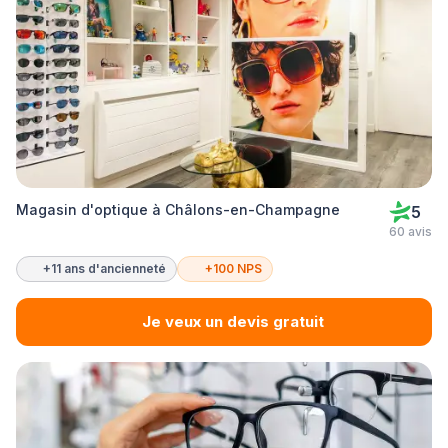
Magasin d'optique à Châlons-en-Champagne
5
60 avis
+11 ans d'ancienneté
+100 NPS
Je veux un devis gratuit