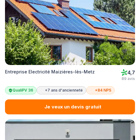
Entreprise Electricité Maizières-lès-Metz
4,7
89 avis
QualiPV 36
+7 ans d'ancienneté
+84 NPS
Je veux un devis gratuit