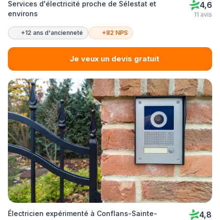
Services d'électricité proche de Sélestat et
4,6
environs
11 avis
+12 ans d'ancienneté
+82 NPS
Je veux un devis gratuit
Électricien expérimenté à Conflans-Sainte-
4,8