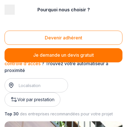
Pourquoi nous choisir ?
Accueil
/
Second œuvre
/
Automatisme - motorisation
/
contrôle d'accès
Contrôle d'accès
Devenir adhérent
Je demande un devis gratuit
contrôle d'accès
? Trouvez votre automatiseur à
proximité
Voir par prestation
Top 30
des entreprises recommandées pour votre projet