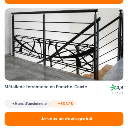
Métallerie ferronnerie en Franche-Comté
4,8
70 avis
+9 ans d'ancienneté
+93 NPS
Je veux un devis gratuit