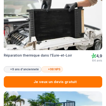
Réparation thermique dans l'Eure-et-Loir
4,9
64 avis
+9 ans d'ancienneté
+98 NPS
Je veux un devis gratuit