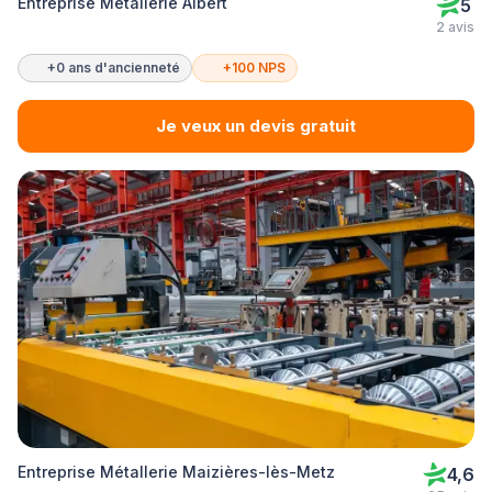
Entreprise Métallerie Albert
5
2 avis
+0 ans d'ancienneté
+100 NPS
Je veux un devis gratuit
Entreprise Métallerie Maizières-lès-Metz
4,6