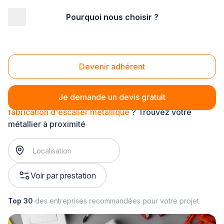
Pourquoi nous choisir ?
Accueil
/
Second œuvre
/
Métallerie
/
fabrication métallique
/
fabrication d'escalier métallique
Fabrication d'escalier métallique
Devenir adhérent
Je demande un devis gratuit
fabrication d'escalier métallique
? Trouvez votre
métallier à proximité
Voir par prestation
Top 30
des entreprises recommandées pour votre projet