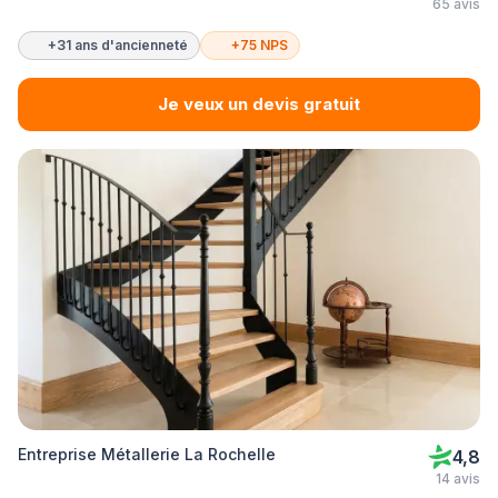
65 avis
+31 ans d'ancienneté
+75 NPS
Je veux un devis gratuit
Entreprise Métallerie La Rochelle
4,8
14 avis