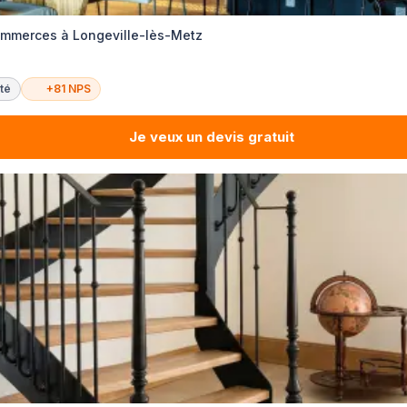
merces à Longeville-lès-Metz
té
+81 NPS
Je veux un devis gratuit