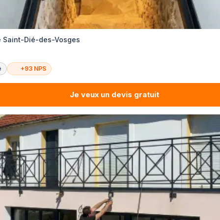
ie Saint-Dié-des-Vosges
é
+93 NPS
Je veux un devis gratuit