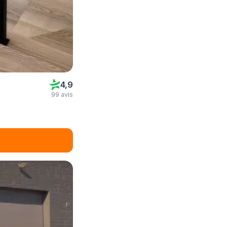
4,9
99 avis