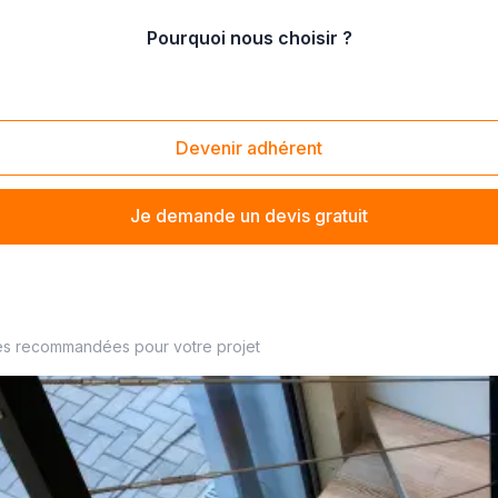
Pourquoi nous choisir ?
en fer forgé
/
fabrication de ferronnerie d'art en fer forgé
Devenir adhérent
Je demande un devis gratuit
re ferronnier à proximité
es recommandées pour votre projet