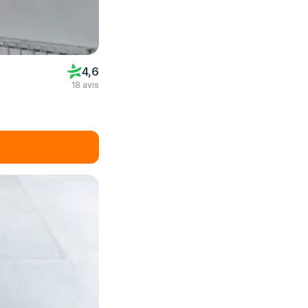
4,6
18 avis