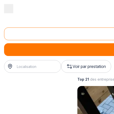
Accueil
/
Second œuvre
/
Ferronnerie
/
fabrication de menuiserie 
Fabrication de ferronnerie d'art en fer forgé
fabrication de ferronnerie d'art en fer forgé
? Trouvez vot
Voir par prestation
Top 21
des entrepris