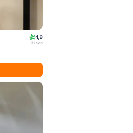
4,9
31 avis