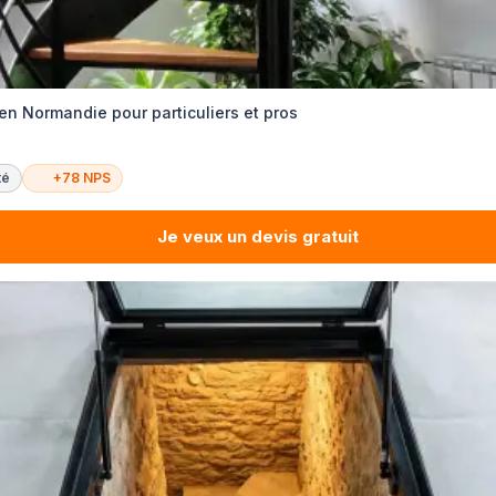
en Normandie pour particuliers et pros
té
+78 NPS
Je veux un devis gratuit