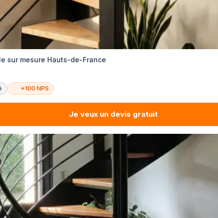
ale sur mesure Hauts-de-France
é
+100 NPS
Je veux un devis gratuit