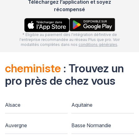
Téléchargez l’application et soyez
récompensé
* Eligible au paiement dès l'intégration définitive de
l'entreprise recommandée au réseau Plus que pro. Voir
modalités complètes dans nos
conditions générales
.
cheministe
: Trouvez un
pro près de chez vous
Alsace
Aquitaine
Auvergne
Basse Normandie