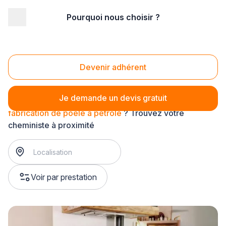
Pourquoi nous choisir ?
Accueil
/
Second œuvre
/
Cheminée - poêle
/
fabrication de poêle
/
fabrication de poêle à pétrole
Fabrication de poêle à pétrole
Devenir adhérent
Je demande un devis gratuit
fabrication de poêle à pétrole
? Trouvez votre
cheministe à proximité
Voir par prestation