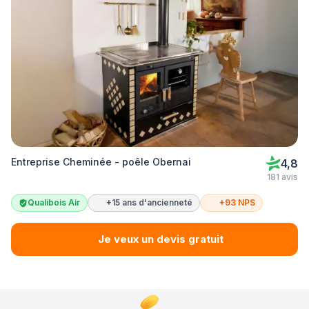
Entreprise Cheminée - poêle Obernai
4,8
181 avis
Qualibois Air
+15 ans d'ancienneté
+93 NPS
Je veux un devis gratuit