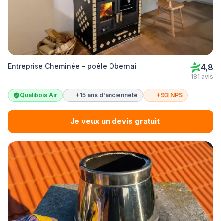
Entreprise Cheminée - poêle Obernai
4,8
181 avis
Qualibois Air
+15 ans d'ancienneté
+93 NPS
Je veux un devis gratuit