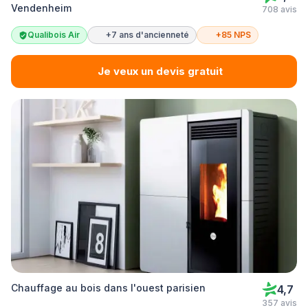
Vendenheim
708 avis
Qualibois Air
+7 ans d'ancienneté
+85 NPS
Je veux un devis gratuit
Chauffage au bois dans l'ouest parisien
4,7
357 avis