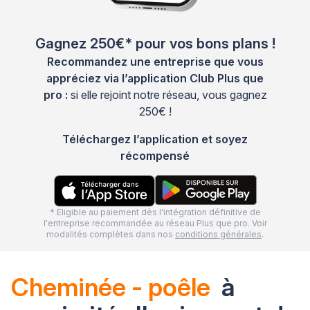
Gagnez 250€* pour vos bons plans !
Recommandez une entreprise que vous
appréciez via l’application Club Plus que
pro :
si elle rejoint notre réseau, vous gagnez
250€ !
Téléchargez l’application et soyez
récompensé
* Eligible au paiement dès l'intégration définitive de
l'entreprise recommandée au réseau Plus que pro. Voir
modalités complètes dans nos
conditions générales
.
Cheminée - poêle
à