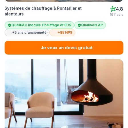
Systèmes de chauffage à Pontarlier et
4,8
alentours
197 avis
QualiPAC module Chauffage et ECS
Qualibois Air
+5 ans d'ancienneté
+85 NPS
Je veux un devis gratuit