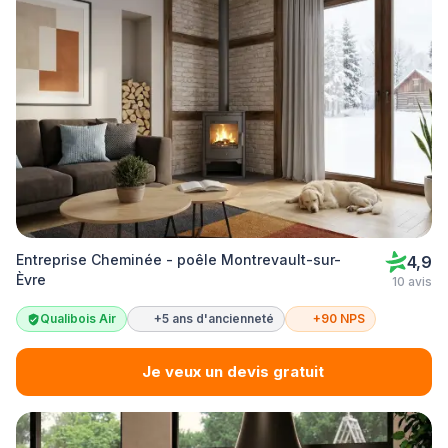
Entreprise Cheminée - poêle Montrevault-sur-
4,9
Èvre
10 avis
Qualibois Air
+5 ans d'ancienneté
+90 NPS
Je veux un devis gratuit