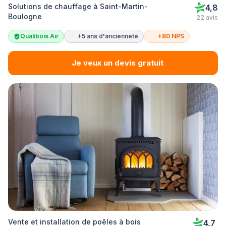
Solutions de chauffage à Saint-Martin-
4,8
Boulogne
22 avis
Qualibois Air
+5 ans d'ancienneté
+80 NPS
Je veux un devis gratuit
Vente et installation de poêles à bois
4,7