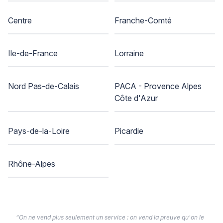
Centre
Franche-Comté
Ile-de-France
Lorraine
Nord Pas-de-Calais
PACA - Provence Alpes
Côte d'Azur
Pays-de-la-Loire
Picardie
Rhône-Alpes
“On ne vend plus seulement un service : on vend la preuve qu'on le