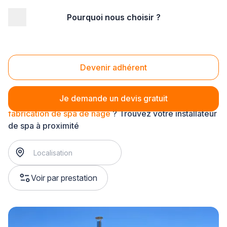
Pourquoi nous choisir ?
Accueil
/
Aménagement extérieur
/
Spa
/
fabrication de spa
/
fabrication de spa de nage
Fabrication de spa de nage
Devenir adhérent
Je demande un devis gratuit
fabrication de spa de nage
? Trouvez votre installateur
de spa à proximité
Voir par prestation