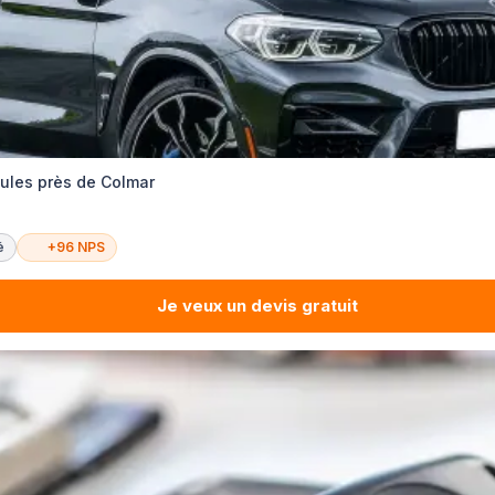
cules près de Colmar
é
+96 NPS
Je veux un devis gratuit