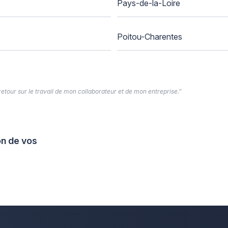
Pays-de-la-Loire
Poitou-Charentes
 retour sur le travail de mon collaborateur et de mon entreprise.”
on de vos