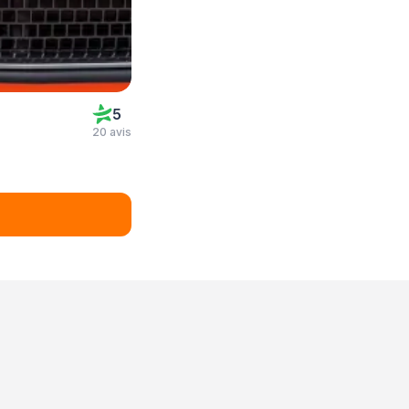
5
20 avis