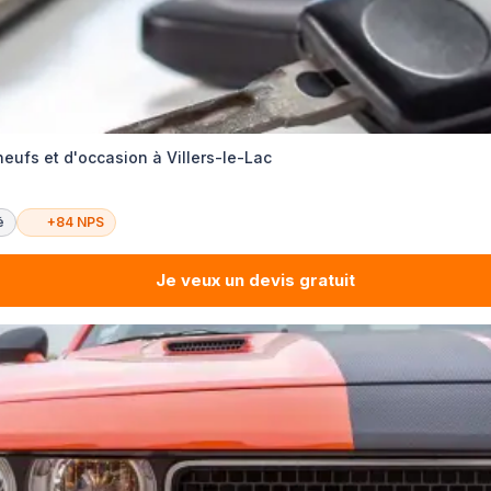
eufs et d'occasion à Villers-le-Lac
é
+84 NPS
Je veux un devis gratuit