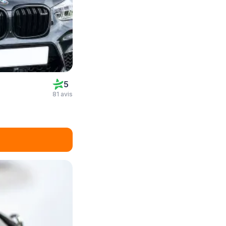
5
81 avis