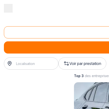
Accueil
/
Automobile
/
Concession
/
importation automobile
/
im
Importation de voiture
importation de voiture
? Trouvez votre concessionnaire à
Voir par prestation
Top 3
des entreprise