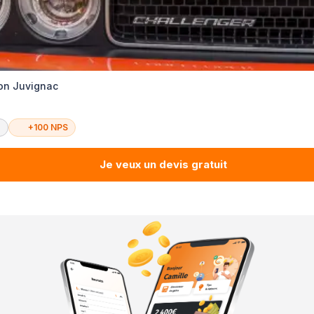
on Juvignac
é
+100 NPS
Je veux un devis gratuit