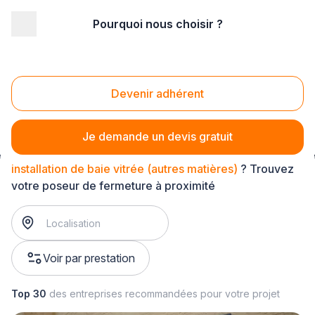
Pourquoi nous choisir ?
Accueil
/
Second œuvre
/
Fermetures
/
installation de baie vitrée
/
installation de baie vitrée (autres matières)
Devenir adhérent
Installation de baie vitrée (autres matières)
Je demande un devis gratuit
installation de baie vitrée (autres matières)
? Trouvez
votre poseur de fermeture à proximité
Voir par prestation
Top 30
des entreprises recommandées pour votre projet