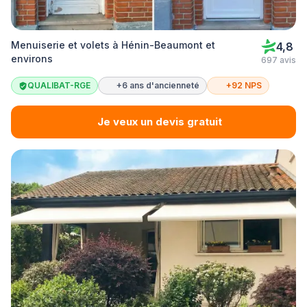
Menuiserie et volets à Hénin-Beaumont et
4,8
environs
697 avis
QUALIBAT-RGE
+6 ans d'ancienneté
+92 NPS
Je veux un devis gratuit