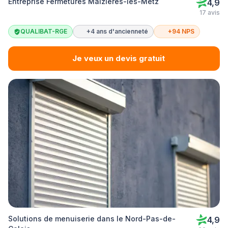
Entreprise Fermetures Maizières-lès-Metz
4,9
17 avis
QUALIBAT-RGE
+4 ans d'ancienneté
+94 NPS
Je veux un devis gratuit
Solutions de menuiserie dans le Nord-Pas-de-
4,9