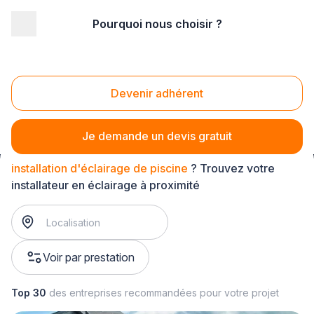
Pourquoi nous choisir ?
Accueil
/
Équipement technique
/
Eclairage
/
installation d'éclairage extérieur
/
installation d'éclairage de piscine
Devenir adhérent
Installation d'éclairage de piscine
Je demande un devis gratuit
installation d'éclairage de piscine
? Trouvez votre
installateur en éclairage à proximité
Voir par prestation
Top 30
des entreprises recommandées pour votre projet