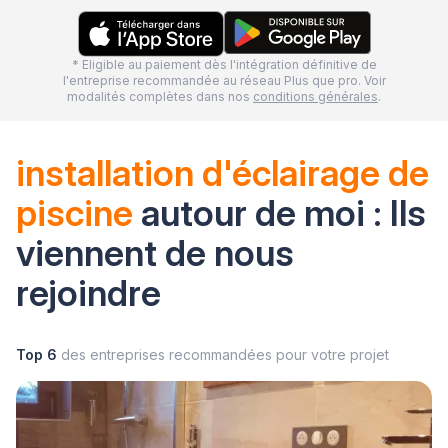
* Eligible au paiement dès l'intégration définitive de
l'entreprise recommandée au réseau Plus que pro. Voir
modalités complètes dans nos
conditions générales
.
installation d'éclairage de
piscine
autour de moi : Ils
viennent de nous
rejoindre
Top 6
des entreprises recommandées pour votre projet