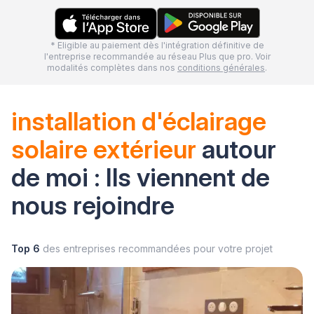
* Eligible au paiement dès l'intégration définitive de
l'entreprise recommandée au réseau Plus que pro. Voir
modalités complètes dans nos
conditions générales
.
installation d'éclairage
solaire extérieur
autour
de moi : Ils viennent de
nous rejoindre
Top 6
des entreprises recommandées pour votre projet