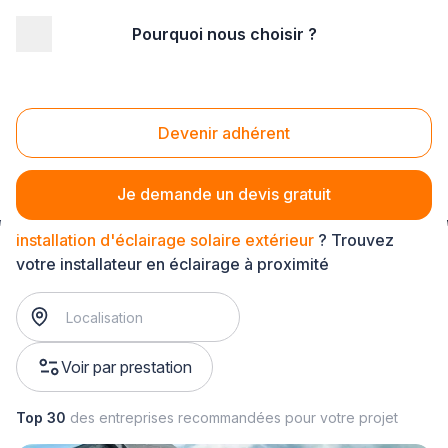
Pourquoi nous choisir ?
Accueil
/
Équipement technique
/
Eclairage
/
installation d'éclairage extérieur
/
installation d'éclairage solaire extérieur
Devenir adhérent
Installation d'éclairage solaire extérieur
Je demande un devis gratuit
installation d'éclairage solaire extérieur
? Trouvez
votre installateur en éclairage à proximité
Voir par prestation
Top 30
des entreprises recommandées pour votre projet